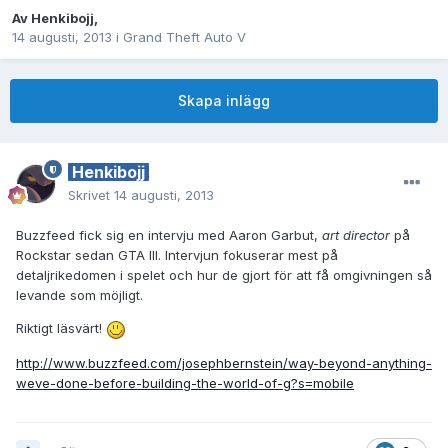
Av
Henkibojj
,
14 augusti, 2013
i
Grand Theft Auto V
Skapa inlägg
Henkibojj
Skrivet
14 augusti, 2013
Buzzfeed fick sig en intervju med Aaron Garbut,
art director
på
Rockstar sedan GTA III. Intervjun fokuserar mest på
detaljrikedomen i spelet och hur de gjort för att få omgivningen så
levande som möjligt.
Riktigt läsvärt!
http://www.buzzfeed.com/josephbernstein/way-beyond-anything-
weve-done-before-building-the-world-of-g?s=mobile