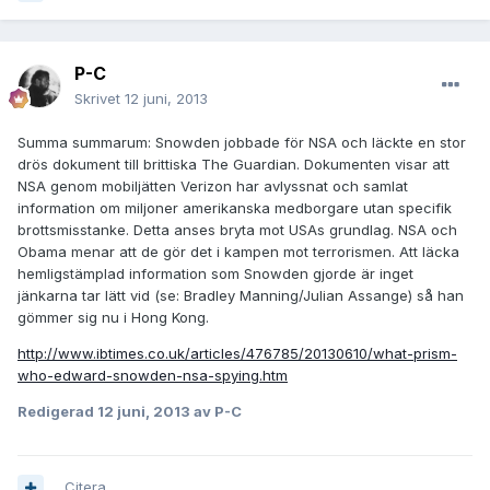
P-C
Skrivet
12 juni, 2013
Summa summarum: Snowden jobbade för NSA och läckte en stor
drös dokument till brittiska The Guardian. Dokumenten visar att
NSA genom mobiljätten Verizon har avlyssnat och samlat
information om miljoner amerikanska medborgare utan specifik
brottsmisstanke. Detta anses bryta mot USAs grundlag. NSA och
Obama menar att de gör det i kampen mot terrorismen. Att läcka
hemligstämplad information som Snowden gjorde är inget
jänkarna tar lätt vid (se: Bradley Manning/Julian Assange) så han
gömmer sig nu i Hong Kong.
http://www.ibtimes.co.uk/articles/476785/20130610/what-prism-
who-edward-snowden-nsa-spying.htm
Redigerad
12 juni, 2013
av P-C
Citera