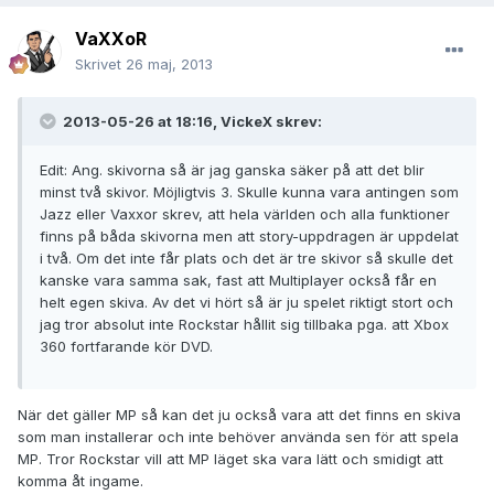
VaXXoR
Skrivet
26 maj, 2013
2013-05-26 at 18:16, VickeX skrev:
Edit: Ang. skivorna så är jag ganska säker på att det blir
minst två skivor. Möjligtvis 3. Skulle kunna vara antingen som
Jazz eller Vaxxor skrev, att hela världen och alla funktioner
finns på båda skivorna men att story-uppdragen är uppdelat
i två. Om det inte får plats och det är tre skivor så skulle det
kanske vara samma sak, fast att Multiplayer också får en
helt egen skiva. Av det vi hört så är ju spelet riktigt stort och
jag tror absolut inte Rockstar hållit sig tillbaka pga. att Xbox
360 fortfarande kör DVD.
När det gäller MP så kan det ju också vara att det finns en skiva
som man installerar och inte behöver använda sen för att spela
MP. Tror Rockstar vill att MP läget ska vara lätt och smidigt att
komma åt ingame.