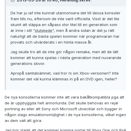
2013-05-26 at 10:40, Henkibojj skrev:
De har ju iaf inte kunnat utannonsera det till dessa konsoler
fram tills nu, eftersom de inte varit officiella. Visst är det lite
skumt att släppa en såpass stor titel till en generation som
är inne i sitt "
slutskede
", men å andra sidan är det ju rätt
naturligt att de bästa spelen kommer när programvaran har
provats och utvärderats i en himla massa år.
Jag skulle tro att de inte gör någon remake, men att de lätt
kommer att kunna spelas i nästa generation med nuvarande
generations skivor.
Apropå samtalsämnet, vad tror ni om Xbox-versionen? Inte
kommer det väl kunna klämmas in på en DVD igen, heller?
De nya konsollerna kommer inte att vara bakåtkompatibla pga att
de är uppbyggda helt annorlunda. Det skulle behövas en rejäl
portning av eller att Sony och Microsoft utvecklar och bygger in
någon slags emulationsmöjlighet i de nya konsollerna, vilket ingen
av dem valt att göra.
Jag tror starkt att det kommer komma portar till Xbox One och Ps4