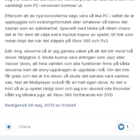
samtidigt som PC-versionen kommer ut.
Eftersom att de nya konsollerna sägs vara så lika PC i sättet de är
uppbyggda och kodningsformatet eller whatever så känns det
nästan som en självklarhet. Speciellt med tanke på vilken chans
det är för dem att sälja extra mycket kopior av spelet, till folk som
redan köpt det när det släppts på Xbox 360 och Ps3.
Edit: Ang. skivorna så är jag ganska säker på att det blir minst två
skivor. Möjligtvis 3. Skulle kunna vara antingen som Jazz eller
Vaxxor skrev, att hela världen och alla funktioner finns på båda
skivorna men att story-uppdragen är uppdelat i två. Om det inte
får plats och det är tre skivor så skulle det kanske vara samma
sak, fast att Multiplayer också får en helt egen skiva. Av det vi
hört så är ju spelet riktigt stort och jag tror absolut inte Rockstar
hållit sig tillbaka pga. att Xbox 360 fortfarande kör DVD.
Redigerad
26 maj, 2013
av VickeX
Citera
1