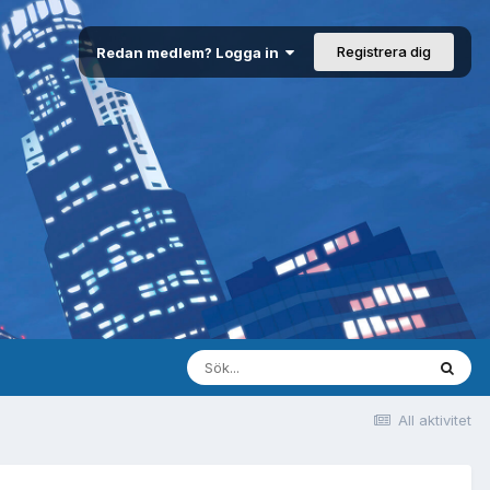
Registrera dig
Redan medlem? Logga in
All aktivitet