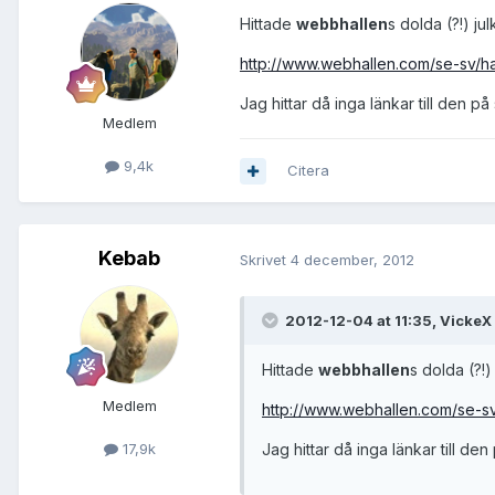
Hittade
webbhallen
s dolda (?!) ju
http://www.webhallen.com/se-sv/h
Jag hittar då inga länkar till den på 
Medlem
9,4k
Citera
Kebab
Skrivet
4 december, 2012
2012-12-04 at 11:35, VickeX
Hittade
webbhallen
s dolda (?!)
Medlem
http://www.webhallen.com/se-s
Jag hittar då inga länkar till den 
17,9k