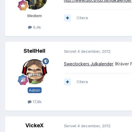
http://www.discshop.se/julkalender
Medlem
Citera
9,4k
StellHell
Skrivet
4 december, 2012
Sweclockers Julkalender
(Kräver 
Citera
Admin
17,8k
VickeX
Skrivet
4 december, 2012