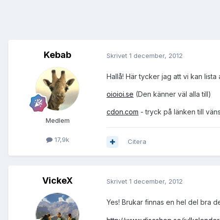
Kebab
Skrivet
1 december, 2012
Hallå! Här tycker jag att vi kan list
oioioi.se
(Den känner väl alla till)
cdon.com
- tryck på länken till vän
Medlem
17,9k
Citera
VickeX
Skrivet
1 december, 2012
Yes! Brukar finnas en hel del br