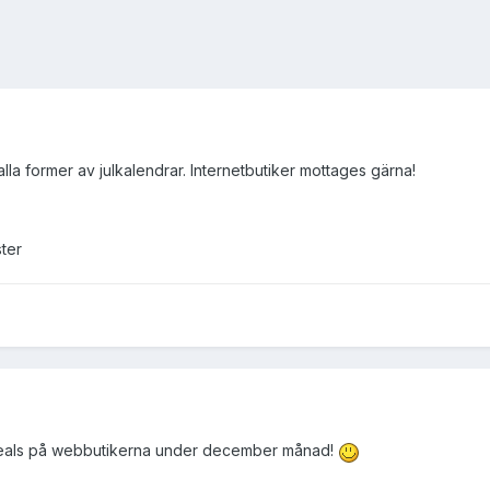
a alla former av julkalendrar. Internetbutiker mottages gärna!
ster
a deals på webbutikerna under december månad!