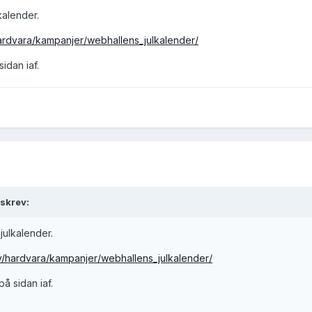
lkalender.
ardvara/kampanjer/webhallens_julkalender/
sidan iaf.
 skrev:
 julkalender.
v/hardvara/kampanjer/webhallens_julkalender/
på sidan iaf.