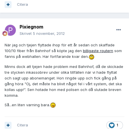
Citera
Pixiegnom
Skrivet
5 november, 2012
När jag och tjejen flyttade ihop för ett år sedan och skaffade
100/10 fiber från Bahnhof så köpte jag den
billigaste routern
som
fanns på webhallen. Har fortfarande kvar den.
Minns dock att tjejen hade problem med Bahnhof, då de skickade
tre stycken inkassobrev under olika tillfällen när vi hade flyttat
och sagt upp abonemanget. Hon ringde upp och fick gång på
gång höra "Oj, det måste ha blivit något fel i vårt system, det ska
kollas upp!". Sen hotade hon med polisen och då slutade breven
komma.
Så...en liten varning bara.
Citera
1