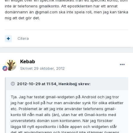
en widget över en specifik mailetikett från ett specifikt konto, som
inte är telefonens gmailkonto. Att epostklienten har ett annat
domännamn än @gmail.com ska inte spela roll, men jag kan tänka
mig att det gör det.
Citera
Kebab
Skrivet
29 oktober, 2012
2012-10-29 at 11:54, Henkibojj skrev:
Tja. Jag har testat gmail-widgeten på Android och jag tror
jag har god koll på hur man använder synk för olika etiketter
etc. Problemet är att jag inte använder telefonens gmail-
konto till nån mail alls (än), utan har ett Gmail-konto med
universitetets domän som kontonamn. När jag försöker
lägga till nytt epostkonto i både appen och widgeten står
det att användarnamn och lösenord inte stämmer överens.