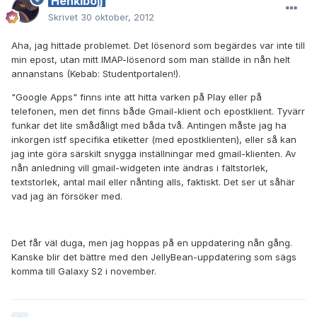
Henkibojj
Skrivet
30 oktober, 2012
Aha, jag hittade problemet. Det lösenord som begärdes var inte till
min epost, utan mitt IMAP-lösenord som man ställde in nån helt
annanstans (Kebab: Studentportalen!).
"Google Apps" finns inte att hitta varken på Play eller på
telefonen, men det finns både Gmail-klient och epostklient. Tyvärr
funkar det lite smådåligt med båda två. Antingen måste jag ha
inkorgen istf specifika etiketter (med epostklienten), eller så kan
jag inte göra särskilt snygga inställningar med gmail-klienten. Av
nån anledning vill gmail-widgeten inte ändras i fältstorlek,
textstorlek, antal mail eller nånting alls, faktiskt. Det ser ut såhär
vad jag än försöker med.
Det får väl duga, men jag hoppas på en uppdatering nån gång.
Kanske blir det bättre med den JellyBean-uppdatering som sägs
komma till Galaxy S2 i november.