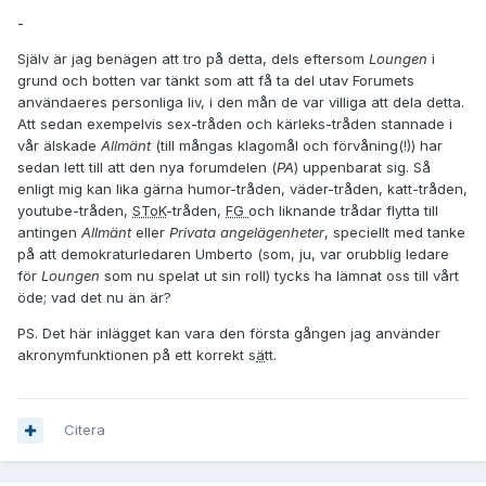
-
Själv är jag benägen att tro på detta, dels eftersom
Loungen
i
grund och botten var tänkt som att få ta del utav Forumets
användaeres personliga liv, i den mån de var villiga att dela detta.
Att sedan exempelvis sex-tråden och kärleks-tråden stannade i
vår älskade
Allmänt
(till mångas klagomål och förvåning(!)) har
sedan lett till att den nya forumdelen (
PA
) uppenbarat sig. Så
enligt mig kan lika gärna humor-tråden, väder-tråden, katt-tråden,
youtube-tråden,
SToK
-tråden,
FG
och liknande trådar flytta till
antingen
Allmänt
eller
Privata angelägenheter
, speciellt med tanke
på att demokraturledaren Umberto (som, ju, var orubblig ledare
för
Loungen
som nu spelat ut sin roll) tycks ha lämnat oss till vårt
öde; vad det nu än är?
PS. Det här inlägget kan vara den första gången jag använder
akronymfunktionen på ett korrekt s
ä
tt.
Citera