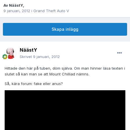
Av
NäästY
,
9 januari, 2012
i
Grand Theft Auto V
Skapa inlägg
NäästY
Skrivet
9 januari, 2012
Hittade den här på tuben, döm själva. Om man hinner läsa texten i
slutet så kan man se att Mount Chilliad nämns.
Så, kära forum: fake eller anus?