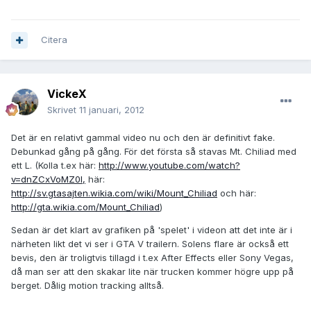
Citera
VickeX
Skrivet
11 januari, 2012
Det är en relativt gammal video nu och den är definitivt fake.
Debunkad gång på gång. För det första så stavas Mt. Chiliad med
ett L. (Kolla t.ex här:
http://www.youtube.com/watch?
v=dnZCxVoMZ0I,
här:
http://sv.gtasajten.wikia.com/wiki/Mount_Chiliad
och här:
http://gta.wikia.com/Mount_Chiliad
)
Sedan är det klart av grafiken på 'spelet' i videon att det inte är i
närheten likt det vi ser i GTA V trailern. Solens flare är också ett
bevis, den är troligtvis tillagd i t.ex After Effects eller Sony Vegas,
då man ser att den skakar lite när trucken kommer högre upp på
berget. Dålig motion tracking alltså.