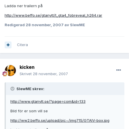
Ladda ner trailern på
http://www.beffo.se/gtanytt/t_gta4_fobreveal_h264.rar
Redigerad
28 november, 2007
av SlewME
Citera
kicken
Skrivet
28 november, 2007
SlewME skrev:
http://www.gtanytt.se/?page=com&id=133
Bild för er som vill se
http://ww2.beffo.se/upload/pic~/img715/GTAIV-box.jpg