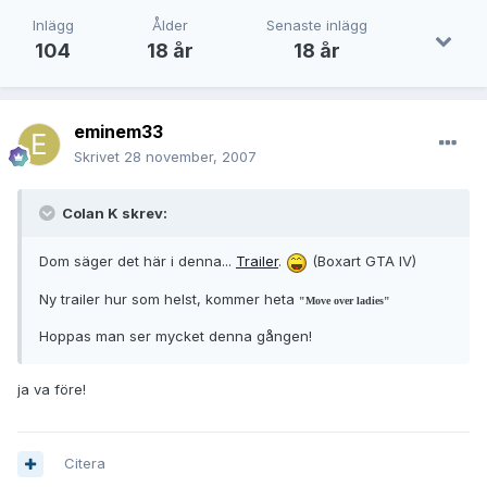
Inlägg
Ålder
Senaste inlägg
104
18 år
18 år
eminem33
Skrivet
28 november, 2007
Colan K skrev:
Dom säger det här i denna...
Trailer
.
(Boxart GTA IV)
Ny trailer hur som helst, kommer heta
"Move over ladies"
Hoppas man ser mycket denna gången!
ja va före!
Citera