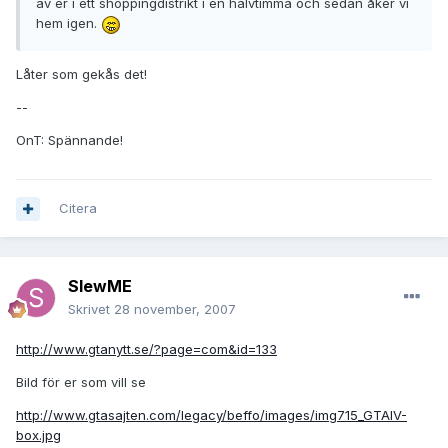
av er i ett shoppingdistrikt i en halvtimma och sedan åker vi
hem igen.
Låter som gekås det!
--
OnT: Spännande!
Citera
SlewME
Skrivet
28 november, 2007
http://www.gtanytt.se/?page=com&id=133
Bild för er som vill se
http://www.gtasajten.com/legacy/beffo/images/img715_GTAIV-
box.jpg