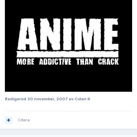
Redigerad
30 november, 2007
av Colan K
Citera