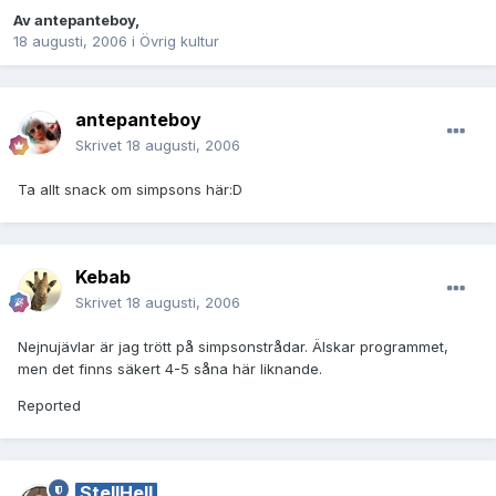
Av
antepanteboy
,
18 augusti, 2006
i
Övrig kultur
antepanteboy
Skrivet
18 augusti, 2006
Ta allt snack om simpsons här:D
Kebab
Skrivet
18 augusti, 2006
Nejnujävlar är jag trött på simpsonstrådar. Älskar programmet,
men det finns säkert 4-5 såna här liknande.
Reported
StellHell