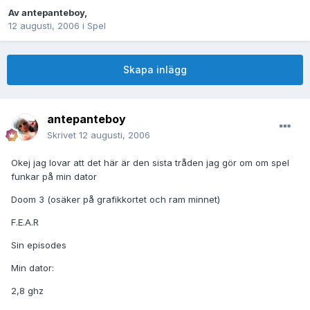
Av
antepanteboy
,
12 augusti, 2006
i
Spel
Skapa inlägg
antepanteboy
Skrivet
12 augusti, 2006
Okej jag lovar att det här är den sista tråden jag gör om om spel
funkar på min dator
Doom 3 (osäker på grafikkortet och ram minnet)
F.E.A.R
Sin episodes
Min dator:
2,8 ghz