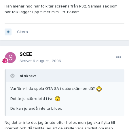
Han menar nog när folk tar screens från PS2. Samma sak som
när folk lägger upp filmer m.m. Ett Tv-kort.
Citera
SCEE
Skrivet
6 augusti, 2006
I lol skrev:
Varför vill du spela GTA SA i datorskärmen då?
Det är ju större bild i tvn
Du kan ju ändå inte ta bilder.
Nej det är inte det jag är ute efter heller. men jag ska flytta till
internat och då tänkte jag att de skulle vara smidigt om man