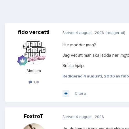
fido vercetti
Skrivet
4 augusti, 2006
(redigerad)
Hur moddar man?
Jag vet att man ska ladda ner imgt
Snälla hjälp.
Medlem
Redigerad
4 augusti, 2006
av fido
1,1k
Citera
FoxtroT
Skrivet
4 augusti, 2006
Ja, du kan ju börja me datt skiva v