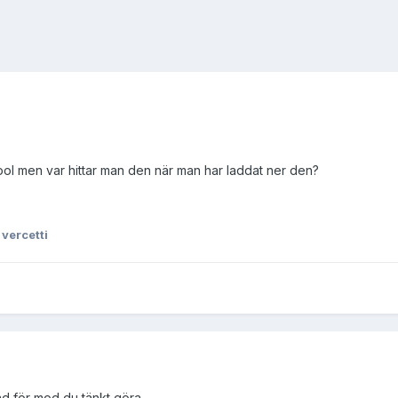
ool men var hittar man den när man har laddat ner den?
 vercetti
ad för mod du tänkt göra.