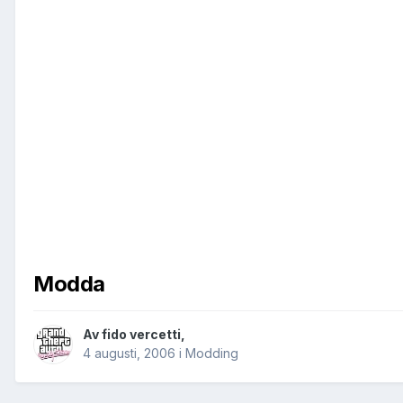
Modda
Av
fido vercetti
,
4 augusti, 2006
i
Modding