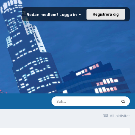
Registrera dig
Redan medlem? Logga in
All aktivitet