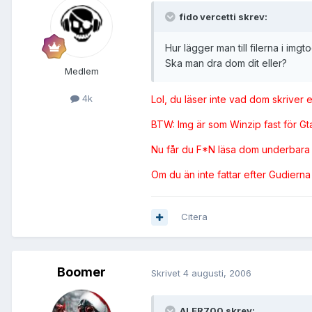
fido vercetti skrev:
Hur lägger man till filerna i imgto
Ska man dra dom dit eller?
Medlem
4k
Lol, du läser inte vad dom skriver e
BTW: Img är som Winzip fast för Gta3.i
Nu får du F*N läsa dom underbara 
Om du än inte fattar efter Gudiern
Citera
Boomer
Skrivet
4 augusti, 2006
ALER700 skrev: