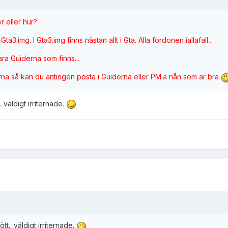
r eller hur?
a3.img. I Gta3.img finns nästan allt i Gta. Alla fordonen iallafall..
a Guiderna som finns...
erna så kan du antingen posta i Guiderna eller PM:a nån som är bra
. väldigt irriternade.
tt.. väldigt irriternade.