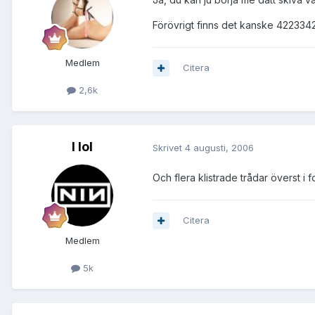
Förövrigt finns det kanske 4223342
Medlem
Citera
2,6k
I lol
Skrivet
4 augusti, 2006
Och flera klistrade trådar överst 
Citera
Medlem
5k