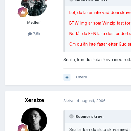
Lol, du läser inte vad dom skrive
Medlem
BTW: Img är som Winzip fast för Gt
Nu får du F*N läsa dom underbar
7,5k
Om du än inte fattar efter Gudi
Snälla, kan du sluta skriva med rött.
Citera
Xersize
Skrivet
4 augusti, 2006
Boomer skrev:
Snälla, kan du sluta skriva med rö