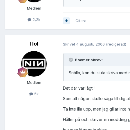
Medlem
2,2k
Citera
I lol
Skrivet
4 augusti, 2006
(redigerad)
Boomer skrev:
Snälla, kan du sluta skriva med rö
Medlem
Det där var lågt !
5k
Som att någon skulle säga till dig a
Ta inte illa upp, men jag gillar inte
Håller på och skriver en modding g
hur man lägger in skins.