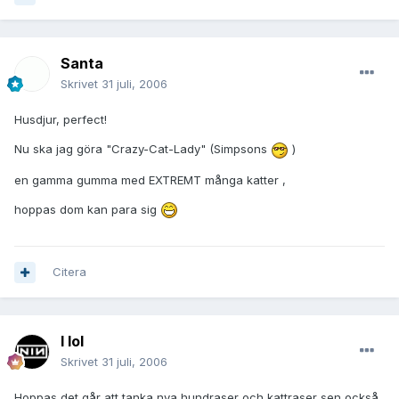
Santa
Skrivet
31 juli, 2006
Husdjur, perfect!
Nu ska jag göra "Crazy-Cat-Lady" (Simpsons
)
en gamma gumma med EXTREMT många katter ,
hoppas dom kan para sig
Citera
I lol
Skrivet
31 juli, 2006
Hoppas det går att tanka nya hundraser och kattraser sen också.