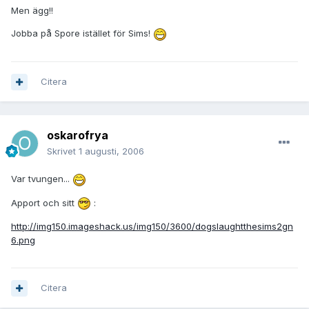
Men ägg!!
Jobba på Spore istället för Sims!
Citera
oskarofrya
Skrivet
1 augusti, 2006
Var tvungen...
Apport och sitt
:
http://img150.imageshack.us/img150/3600/dogslaughtthesims2gn
6.png
Citera