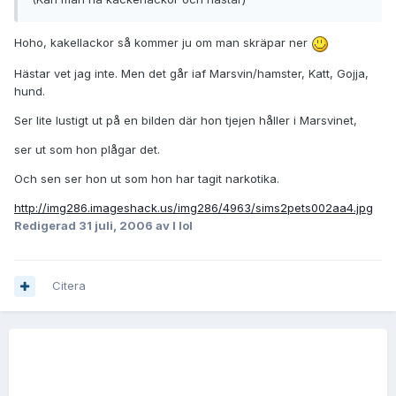
Hoho, kakellackor så kommer ju om man skräpar ner
Hästar vet jag inte. Men det går iaf Marsvin/hamster, Katt, Gojja,
hund.
Ser lite lustigt ut på en bilden där hon tjejen håller i Marsvinet,
ser ut som hon plågar det.
Och sen ser hon ut som hon har tagit narkotika.
http://img286.imageshack.us/img286/4963/sims2pets002aa4.jpg
Redigerad
31 juli, 2006
av I lol
Citera