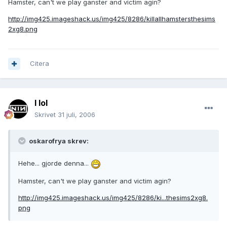
Hamster, can't we play ganster and victim agin?
http://img425.imageshack.us/img425/8286/killallhamstersthesims
2xg8.png
Citera
I lol
Skrivet
31 juli, 2006
oskarofrya skrev:
Hehe... gjorde denna...
Hamster, can't we play ganster and victim agin?
http://img425.imageshack.us/img425/8286/ki...thesims2xg8.
png