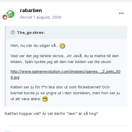
rabarben
Skrivet
1 augusti, 2006
The_go skrev:
Heh, nu när du säger så...
Vad var det jag tänkte skriva.. Jo! Jaså, du la märke till den
bilden.. Själv tyckte jag att den här bilden var lite skum:
http://www.gamerevolution.com/images/games..._2_pets_00
6.jpg
Katten ser ju för f*n lika stor ut som flickebarnet! Och
barnet borde ju se yngre ut i den storleken, men hon ser ju
ut att vara äldre.
Kattfan hoppar väl? Är väl därför "den" är så hög?