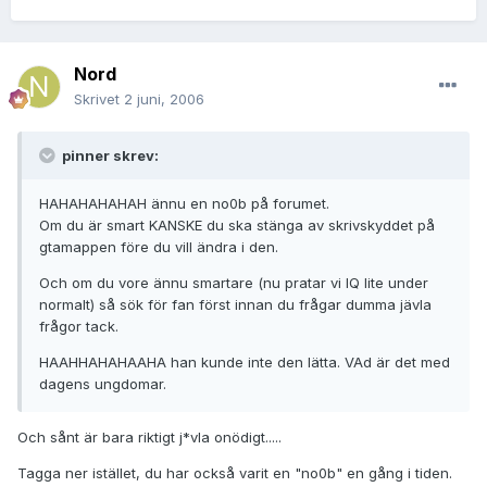
Nord
Skrivet
2 juni, 2006
pinner skrev:
HAHAHAHAHAH ännu en no0b på forumet.
Om du är smart KANSKE du ska stänga av skrivskyddet på
gtamappen före du vill ändra i den.
Och om du vore ännu smartare (nu pratar vi IQ lite under
normalt) så sök för fan först innan du frågar dumma jävla
frågor tack.
HAAHHAHAHAAHA han kunde inte den lätta. VAd är det med
dagens ungdomar.
Och sånt är bara riktigt j*vla onödigt.....
Tagga ner istället, du har också varit en "no0b" en gång i tiden.