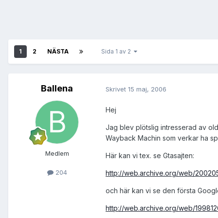
1
2
NÄSTA
Sida 1 av 2
Ballena
Skrivet
15 maj, 2006
Hej
Jag blev plötslig intresserad av ol
Wayback Machin som verkar ha spara
Medlem
Här kan vi tex. se Gtasajten:
204
http://web.archive.org/web/200205
och här kan vi se den första Goo
http://web.archive.org/web/19981