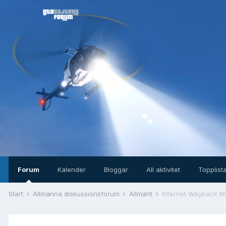
Forum
Kalender
Bloggar
All aktivitet
Topplist
Start
Allmänna diskussionsforum
Allmänt
Internet Wayback M