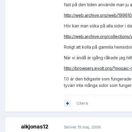
fast på den tiden använde man ju al
http://web.archive.org/web/1996102
Hör kan man söka på alla sidor i d
http://web.archive.org/collections
Roligt att kolla på gammla hemsidor,
När vi ändå är igång råkade jag hi
http://browsers.evolt.org/?mosaic
1.0 är den tidigaste som fungerade
tyvärr inte många sidor som funge
Citera
aikjonas12
Skrivet
15 maj, 2006