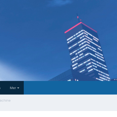
a
Mer
achine