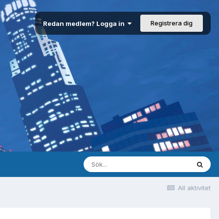
Registrera dig
Redan medlem? Logga in
All aktivitet