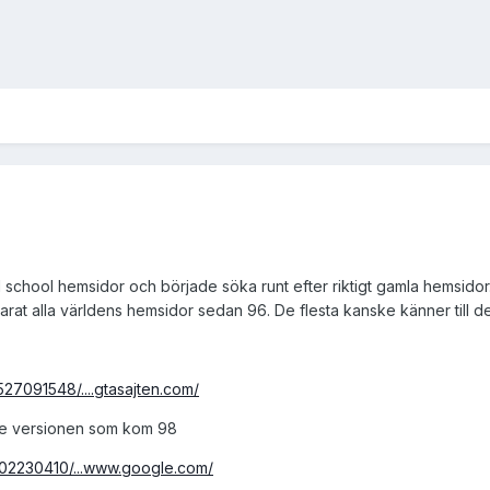
d school hemsidor och började söka runt efter riktigt gamla hemsidor
t alla världens hemsidor sedan 96. De flesta kanske känner till de
27091548/....gtasajten.com/
gle versionen som kom 98
202230410/...www.google.com/