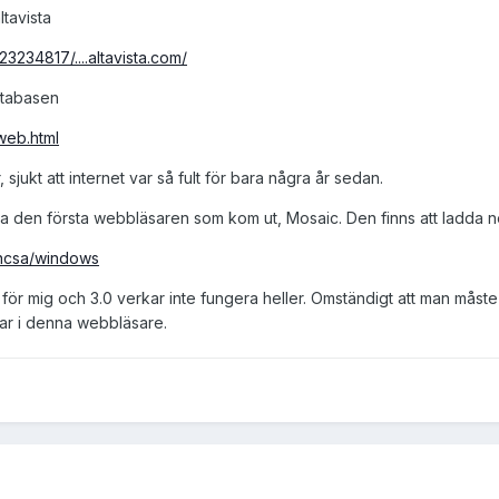
tavista
3234817/....altavista.com/
atabasen
/web.html
 sjukt att internet var så fult för bara några år sedan.
tta den första webbläsaren som kom ut, Mosaic. Den finns att ladda n
-ncsa/windows
 för mig och 3.0 verkar inte fungera heller. Omständigt att man måst
rar i denna webbläsare.