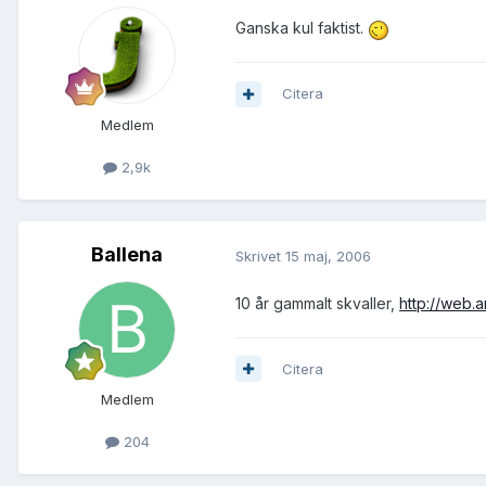
Ganska kul faktist.
Citera
Medlem
2,9k
Ballena
Skrivet
15 maj, 2006
10 år gammalt skvaller,
http://web.
Citera
Medlem
204