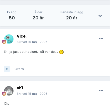
Inlägg
Ålder
Senaste inlägg
50
20 år
20 år
Vice.
Skrivet
15 maj, 2006
Eh, ja just det hackad... så var det...
Citera
aKi
Skrivet
15 maj, 2006
Ok.