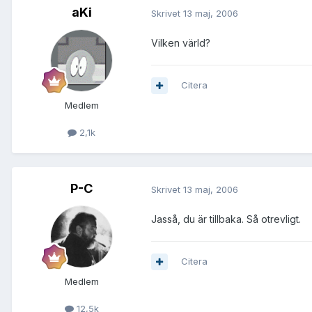
aKi
Skrivet
13 maj, 2006
Vilken värld?
Citera
Medlem
2,1k
P-C
Skrivet
13 maj, 2006
Jasså, du är tillbaka. Så otrevligt.
Citera
Medlem
12,5k