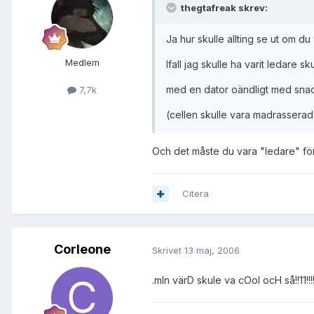
thegtafreak skrev:
Ja hur skulle allting se ut om du
Medlem
Ifall jag skulle ha varit ledare s
med en dator oändligt med sna
7,7k
(cellen skulle vara madrasserad
Och det måste du vara "ledare" för 
Citera
Corleone
Skrivet
13 maj, 2006
.mIn värD skule va cOol ocH så!!11!!!