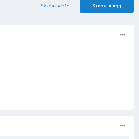
Skapa ny tråd
Skapa inlägg
.