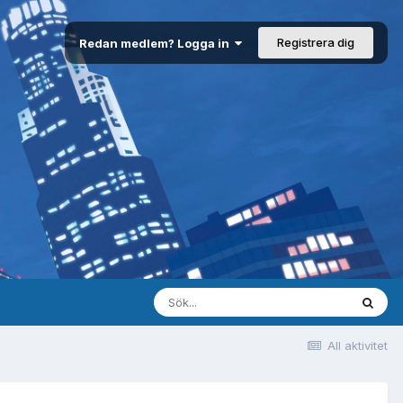
Registrera dig
Redan medlem? Logga in
All aktivitet