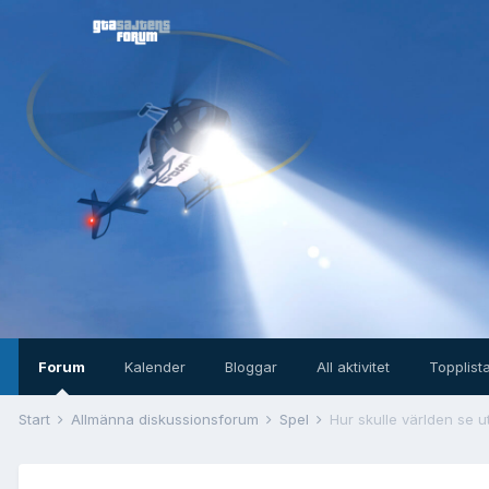
Forum
Kalender
Bloggar
All aktivitet
Topplist
Start
Allmänna diskussionsforum
Spel
Hur skulle världen se u