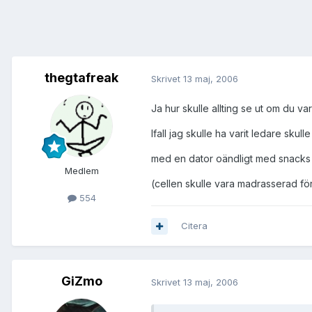
thegtafreak
Skrivet
13 maj, 2006
Ja hur skulle allting se ut om du va
Ifall jag skulle ha varit ledare skul
med en dator oändligt med snacks
Medlem
(cellen skulle vara madrasserad fö
554
Citera
GiZmo
Skrivet
13 maj, 2006