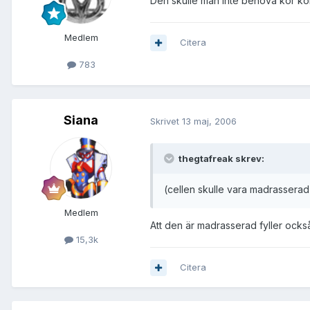
Den skulle man inte behöva kör ko
Medlem
Citera
783
Siana
Skrivet
13 maj, 2006
thegtafreak skrev:
(cellen skulle vara madrasserad
Medlem
Att den är madrasserad fyller också
15,3k
Citera