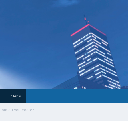
a
Mer
t om du var ledare?