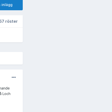
 inlägg
57 röster
iknande
på Loch