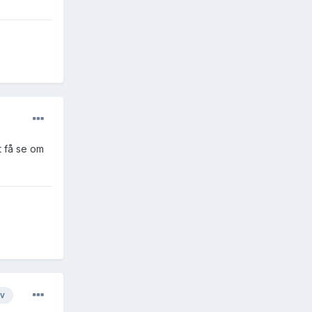
tt få se om
av