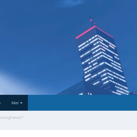
a
Mer
verkligheten?