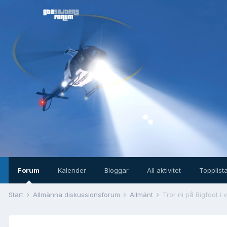
Forum
Kalender
Bloggar
All aktivitet
Topplist
Start
Allmänna diskussionsforum
Allmänt
Tror ni på Bigfoot i 