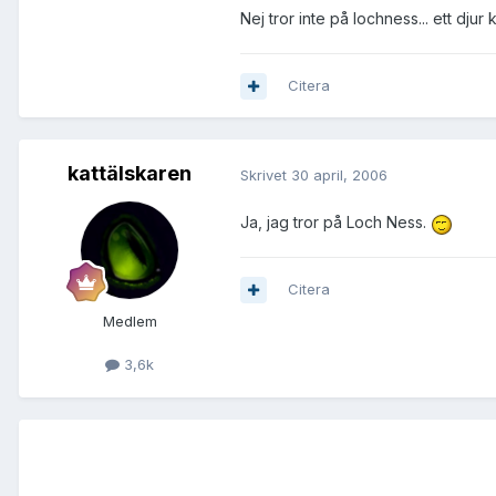
Nej tror inte på lochness... ett djur
Citera
kattälskaren
Skrivet
30 april, 2006
Ja, jag tror på Loch Ness.
Citera
Medlem
3,6k