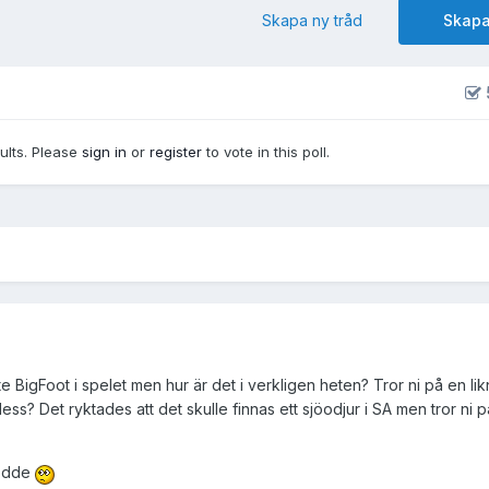
Skapa ny tråd
Skapa
sults. Please
sign in
or
register
to vote in this poll.
nte BigFoot i spelet men hur är det i verkligen heten? Tror ni på en l
ess? Det ryktades att det skulle finnas ett sjöodjur i SA men tror ni 
rodde