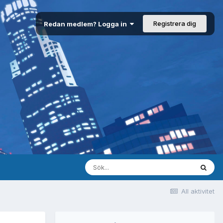
Registrera dig
Redan medlem? Logga in
All aktivitet