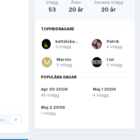
Inlägg
Ålder
Senaste inlägg
53
20 år
20 år
TOPPBIDRAGARE
kattälskaren
Patrik
3 inlägg
4 inlägg
Mervin
I lol
9 inlägg
5 inlägg
POPULÄRA DAGAR
Apr 30 2006
Maj 1 2006
49 inlägg
4 inlägg
Maj 2 2006
1 inlägg
are
0