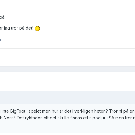
 på
ör jag tror på det!
in
u inte BigFoot i spelet men hur är det i verkligen heten? Tror ni på e
h Ness? Det ryktades att det skulle finnas ett sjöodjur i SA men tror 