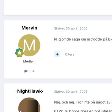
Mervin
Skrivet
30 april, 2006
NI glömde säga om ni trodde på Big
Citera
Medlem
304
-NightHawk-
Skrivet
30 april, 2006
Nej, och nej. Tror inte på något av
BTW: Du borde göra en poll istället