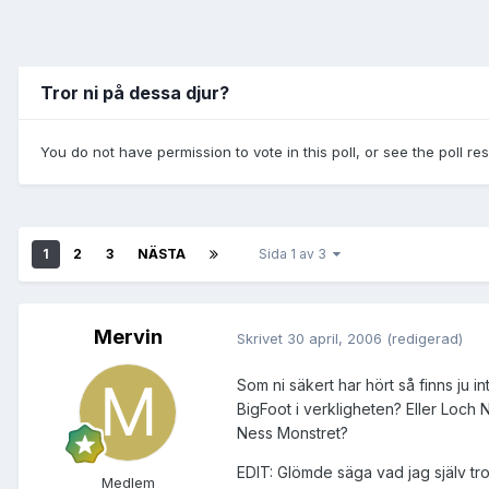
Tror ni på dessa djur?
You do not have permission to vote in this poll, or see the poll re
1
2
3
NÄSTA
Sida 1 av 3
Mervin
Skrivet
30 april, 2006
(redigerad)
Som ni säkert har hört så finns ju i
BigFoot i verkligheten? Eller Loch N
Ness Monstret?
EDIT: Glömde säga vad jag själv t
Medlem