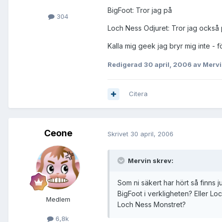
BigFoot: Tror jag på
304
Loch Ness Odjuret: Tror jag också
Kalla mig geek jag bryr mig inte - f
Redigerad
30 april, 2006
av Merv
Citera
Ceone
Skrivet
30 april, 2006
Mervin skrev:
Som ni säkert har hört så finns j
BigFoot i verkligheten? Eller Loc
Medlem
Loch Ness Monstret?
6,8k