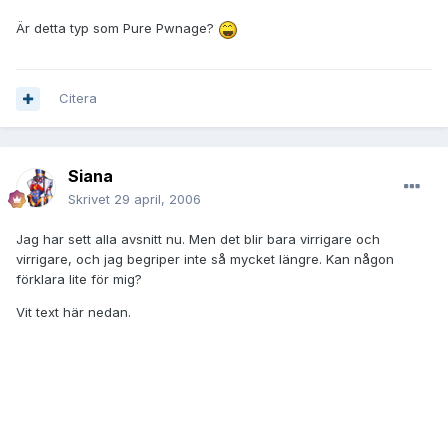
Är detta typ som Pure Pwnage?
Citera
Siana
Skrivet
29 april, 2006
Jag har sett alla avsnitt nu. Men det blir bara virrigare och
virrigare, och jag begriper inte så mycket längre. Kan någon
förklara lite för mig?
Vit text här nedan.
Vem är egentligen Gryffin? Är han haffad av polisen eller? Sitter
han själv framför datorn?
Hur är det med Teflon? Är det han som skriver till Drosan? Är det
han som skriver i AIM till DOJ- killen i episod 19? Är det han som
är MontiCello555? (Minns inte det.)