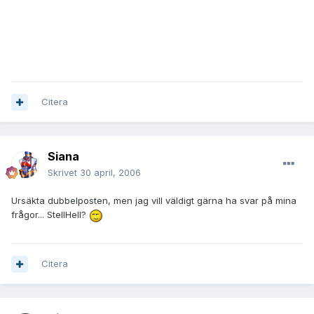
Känner polisen till Teflons "hemliga" samtal med Drosan?
Vad är det som Teflon gjort för att rädda allas rövar? Varför
hittade han på LuckyChi, vad var det för mening med det?
Citera
Siana
Skrivet
30 april, 2006
Ursäkta dubbelposten, men jag vill väldigt gärna ha svar på mina
frågor... StellHell?
Citera