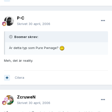
P-C
Skrivet
30 april, 2006
Boomer skrev:
Är detta typ som Pure Pwnage?
Meh, det är reality.
Citera
ZcruweN
Skrivet
30 april, 2006