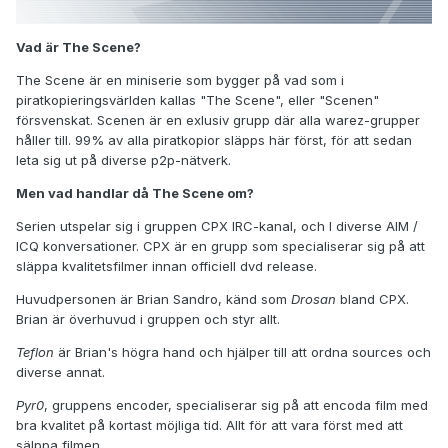
Vad är The Scene?
The Scene är en miniserie som bygger på vad som i
piratkopieringsvärlden kallas "The Scene", eller "Scenen"
försvenskat. Scenen är en exlusiv grupp där alla warez-grupper
håller till. 99% av alla piratkopior släpps här först, för att sedan
leta sig ut på diverse p2p-nätverk.
Men vad handlar då The Scene om?
Serien utspelar sig i gruppen CPX IRC-kanal, och I diverse AIM /
ICQ konversationer. CPX är en grupp som specialiserar sig på att
släppa kvalitetsfilmer innan officiell dvd release.
Huvudpersonen är Brian Sandro, känd som
Drosan
bland CPX.
Brian är överhuvud i gruppen och styr allt.
Teflon
är Brian's högra hand och hjälper till att ordna sources och
diverse annat.
Pyr0
, gruppens encoder, specialiserar sig på att encoda film med
bra kvalitet på kortast möjliga tid. Allt för att vara först med att
sälppa filmen.