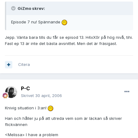
GiZmo skrev:
Episode 7 nu! Spännande
Jepp. Vänta bara tills du får se episod 13. H4xX0r på hög nivå, tihi.
Fast ep 13 är inte det bästa avsnittet. Men det är fräsigast.
Citera
P-C
Skrivet
30 april, 2006
Knivig situation i 3:an!
Han och håller ju på att utreda vem som är läckan så skriver
flickvännen
<Melissa> I have a problem