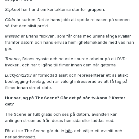
Slipknot
har hand om kontakterna utanför gruppen.
C0da
är kuriren. Det är hans jobb att sprida releasen på scenen
så fort den blivit pre'd.
Melissa
är Brians flickvän, som får dras med Brians långa kvällar
framför datorn och hans envisa hemlighetsmakande med vad han
gör.
Trooper
, Brians nyaste och hetaste source arbetar på ett DVD-
tryckeri, och har tillgång till filmer innan dem når gatorna.
Luckychi2203
är förmodad asiat och representerar ett asiatiskt
bootlegging-företag, och är väldigt intresserad av att få tag på
filmer innan street-date.
Hur ser jag på The Scene? Går det på nån tv-kanal? Kostar
det?
The Scene är fullt gratis och ses på datorn, avsnitten kan
antingen streamas från deras hemsida eller laddas ned.
För att se The Scene går du in
här
, och väljer ett avsnitt och
nerladdninssätt.