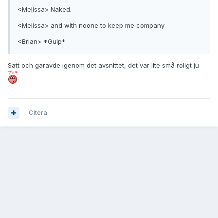
<Melissa> Naked.
<Melissa> and with noone to keep me company
<Brian> *Gulp*
Satt och garavde igenom det avsnittet, det var lite små roligt ju
Citera