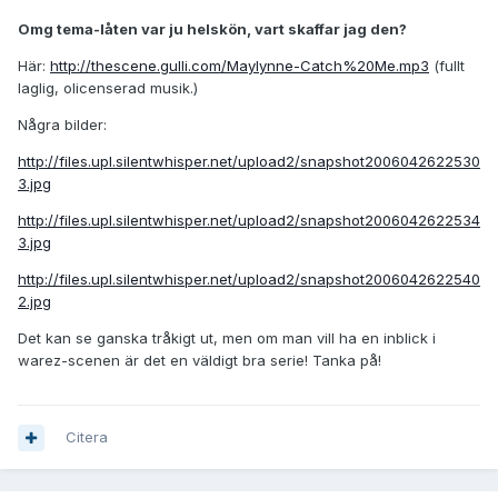
Omg tema-låten var ju helskön, vart skaffar jag den?
Här:
http://thescene.gulli.com/Maylynne-Catch%20Me.mp3
(fullt
laglig, olicenserad musik.)
Några bilder:
http://files.upl.silentwhisper.net/upload2/snapshot2006042622530
3.jpg
http://files.upl.silentwhisper.net/upload2/snapshot2006042622534
3.jpg
http://files.upl.silentwhisper.net/upload2/snapshot2006042622540
2.jpg
Det kan se ganska tråkigt ut, men om man vill ha en inblick i
warez-scenen är det en väldigt bra serie! Tanka på!
Citera