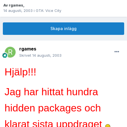
Av
rgames
,
14 augusti, 2003
i
GTA: Vice City
Skapa inlägg
rgames
Skrivet
14 augusti, 2003
Hjälp!!!
Jag har hittat hundra
hidden packages och
klarat sista uppdraget