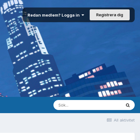
Registrera dig
Redan medlem? Logga in
All aktivitet