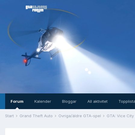
Forum
Kalender
Bloggar
All aktivitet
Topplist
Start
Grand Theft Auto
Övriga/äldre GTA-spel
GTA: Vice City