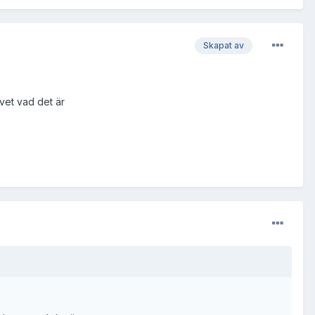
Skapat av
vet vad det är