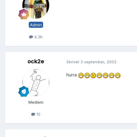
Admin
4,3k
ock2e
Skrivet
3 september, 2002
hurra
Medlem
10