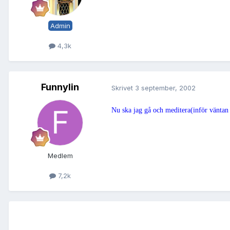
Admin
4,3k
Funnylin
Skrivet
3 september, 2002
Nu ska jag gå och meditera(inför väntan
Medlem
7,2k