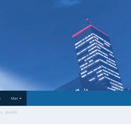
a
Mer
JAAA!!!