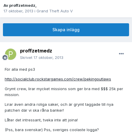
Av
proffzetmedz
,
17 oktober, 2013
i
Grand Theft Auto V
Skapa inlägg
proffzetmedz
Skrivet
17 oktober, 2013
För alla med ps3
http://socialclub.rockstargames.com/crew/pekingoutlaws
Grymt crew, lirar mycket missions som ger bra med $$$ 25k per
mission.
Lirar även andra roliga saker, och är grymt taggade till nya
patchen där vi ska råna banker!
Låter det intressant, tveka inte att joina!
(Pss, bara svenskar) Pss, sveriges coolaste logga?