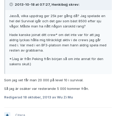
2013-10-18 at 07:27, Henkibojj skrev:
Jasså, vilka uppdrag ger 25k per gång då? Jag spelade en
hel del Survival igår och det gav som bäst 8500 efter sju
vågor. Måste man ha nått någon särskild rang?
Hade kanske joinat ditt crew* om det inte var för att jag
aldrig lyckas hålla mig tillräckligt aktiv i de crews jag går
med i. Var med i en BF3-platoon men hann aldrig spela med
resten av grabbarna.
*(Jag är från Peking från början så om inte annat för den
sakens skull.)
Som jag vet får man 20 000 på level 10 i survival.
Så jag är osäker var resterande 5 000 kommer från.
Redigerad
18 oktober, 2013
av Wu Zi Mu
Citera