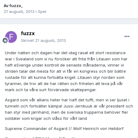
Av
fuzzx
,
21 augusti, 2013
i
Spel
fuzzx
Skrivet
21 augusti, 2013
Under natten och dagen har det idag rasat ett stort resistance
war i Svealand som vi nu försöker att frita från Litauen som har
haft eSverige under kontroll de senaste månaderna, vinner vi
striden talar det mesta för att vi får en kongress och blir bättre
rustade för att kunna fortsätta kriget. Litauen styr norden som
tyranner, de tror att de har rätten och friheten att leva på vår
mark och ta våra surt förvärvade skattepengar.
Asgard som vår allians heter har haft det tufft, men vi ser ljuset i
tunneln och fortsätter kämpa! Jussi Jernkuuk är vår president och
han styr med järnhand, men de svenska trupperna behöver fler
soldater som krigar och slåss för vårt land
Supreme Commander of Asgard // Wolf Heinrich von Helldorf