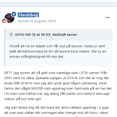
Henkibojj
Skrivet
12 augusti, 2013
2013-08-12 at 16:53, VaXXoR skrev:
Förstå att ha en biljakt och får slut på bensin. Hade ju varit
ballt att behöva byta bil för att kunna köra vidare. Ger ju en
annan svårighetsgrad till viss del.
QFT! Jag tycker att så gott som samtliga spel i GTA-serien från
2001 varit för lätta. Spelade nyligen ut GTA III och det är nog det
enda från III till IV som jag alls tyckt givit någon utmaning. Visst
fanns det något NOOSE-räd-uppdrag man fastnade på en hel del
i IV men som helhet har jag aldrig fått panik och behövt leta upp
videos på hur man gör.
Jag kan tänka mig att det bara blir ännu lättare uppdrag i V pga
att man kan sällan blir omringad eller trängd mot ett hörn, vilket