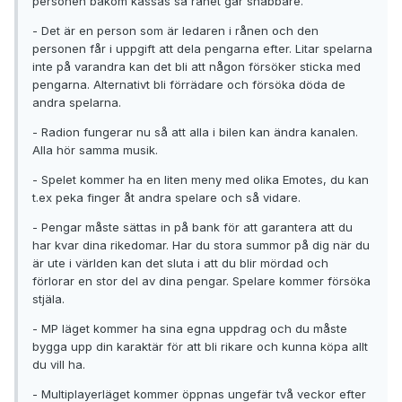
personen bakom kassas så rånet går snabbare.
- Det är en person som är ledaren i rånen och den
personen får i uppgift att dela pengarna efter. Litar spelarna
inte på varandra kan det bli att någon försöker sticka med
pengarna. Alternativt bli förrädare och försöka döda de
andra spelarna.
- Radion fungerar nu så att alla i bilen kan ändra kanalen.
Alla hör samma musik.
- Spelet kommer ha en liten meny med olika Emotes, du kan
t.ex peka finger åt andra spelare och så vidare.
- Pengar måste sättas in på bank för att garantera att du
har kvar dina rikedomar. Har du stora summor på dig när du
är ute i världen kan det sluta i att du blir mördad och
förlorar en stor del av dina pengar. Spelare kommer försöka
stjäla.
- MP läget kommer ha sina egna uppdrag och du måste
bygga upp din karaktär för att bli rikare och kunna köpa allt
du vill ha.
- Multiplayerläget kommer öppnas ungefär två veckor efter