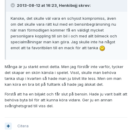
2013-08-12 at 16:23, Henkibojj skrev:
Kanske, det skulle väl vara en schysst kompromiss, även
om det skulle vara rätt kul med en bensinbegränsning nu
när man förmodligen kommer få en väldigt mycket
personligare koppling till sin bil i och med allt bilmeck och
specialmålningar man kan göra. Jag skulle inte ha något
emot att ta favoritbilen till en mack för att tanka
Många är ju starkt emot detta. Men jag förstår inte varför, tycker
det skapar en skön känsla i spelet. Visst, skulle man behöva
tanka stup i kvarten så hade man ju blivit lite less. Men om man
kan köra en bra bit på fulltank så hade jag älskat det.
Förstå att ha en biljakt och får slut på bensin. Hade ju varit ballt att
behöva byta bil för att kunna köra vidare. Ger ju en annan
svårighetsgrad till viss del.
Citera