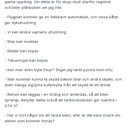
gamla uppdrag. Om detta är för skojs skull utanför registret
och/eller plånboken vet jag inte
- Flygplan kommer ge en fallskärm automatiskt, och vissa båtar
ger dykutrustning
- Vi kan ändra vapnens utrustning
- Bilar kan moddas
- Kläder kan köpas
- Tatueringar kan köpas
- Kan man även byta frisyr? (Inget jag tänkt pyssla med iofs)
- Man kommer kunna ta skydd bakom bilar och andra objekt, och
även slänga sig/göra kullerbytta från ett skydd till ett annat
- Bensin kan läggas i en sträng och antändas, så att bilen
sprängs. Betyder detta också att tanklocksdöden gör nyentré i
GTA V?
- Har vi hört något om att tanka bilen, eller är det bara snack om
elbilen som kommer finnas?