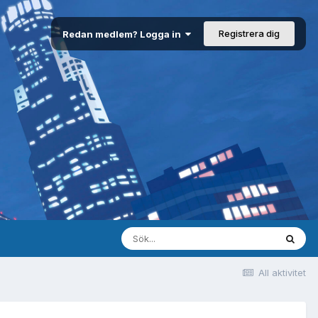
Registrera dig
Redan medlem? Logga in
All aktivitet