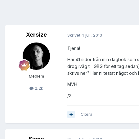
Xersize
Skrivet
4 juli, 2013
Tjena!
Har 41 sidor från min dagbok som ska
drog iväg till GBG för ett tag seda
skrivs ner? Har ni testat något och 
Medlem
MVH
2,2k
/X
Citera
Siana