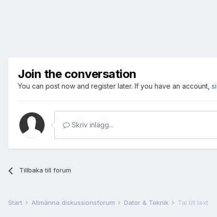
Join the conversation
You can post now and register later. If you have an account,
s
Skriv inlägg...
Tillbaka till forum
Start
Allmänna diskussionsforum
Dator & Teknik
Tal till text