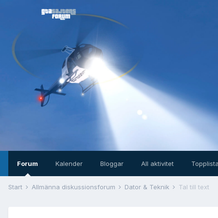
Forum
Kalender
Bloggar
All aktivitet
Topplist
Start
Allmänna diskussionsforum
Dator & Teknik
Tal till text