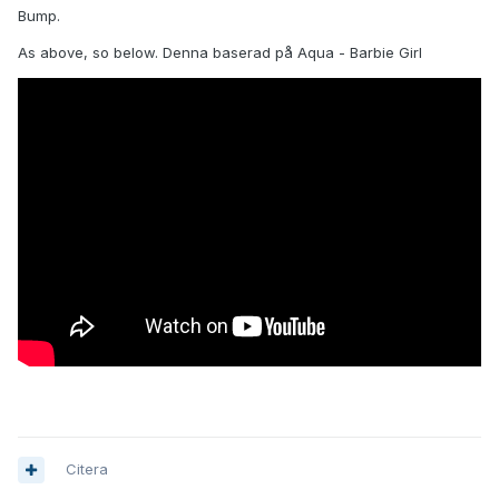
Bump.
As above, so below. Denna baserad på Aqua - Barbie Girl
Citera