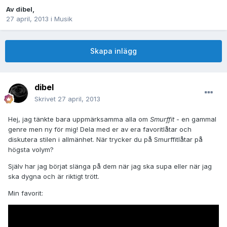
Av
dibel
,
27 april, 2013
i
Musik
Skapa inlägg
dibel
Skrivet
27 april, 2013
Hej, jag tänkte bara uppmärksamma alla om
Smurffit
- en gammal
genre men ny för mig! Dela med er av era favoritlåtar och
diskutera stilen i allmänhet. När trycker du på Smurffitlåtar på
högsta volym?
Själv har jag börjat slänga på dem när jag ska supa eller när jag
ska dygna och är riktigt trött.
Min favorit: