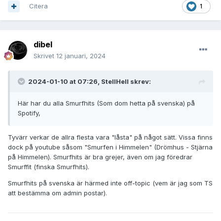
Citera
1
dibel
Skrivet
12 januari, 2024
2024-01-10 at 07:26,
StellHell
skrev:
Här har du alla Smurfhits (Som dom hetta på svenska) på
Spotify,
Tyvärr verkar de allra flesta vara "låsta" på något sätt. Vissa finns
dock på youtube såsom "Smurfen i Himmelen" (Drömhus - Stjärna
på Himmelen). Smurfhits är bra grejer, även om jag föredrar
Smurffit (finska Smurfhits).
Smurfhits på svenska är härmed inte off-topic (vem är jag som TS
att bestämma om admin postar).