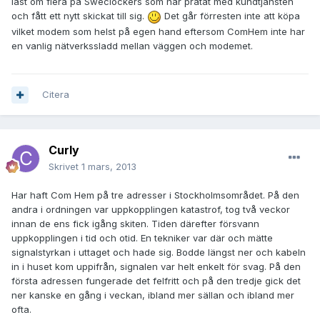
läst om flera på Sweclockers som har pratat med kundtjänsten
och fått ett nytt skickat till sig.
Det går förresten inte att köpa
vilket modem som helst på egen hand eftersom ComHem inte har
en vanlig nätverkssladd mellan väggen och modemet.
Citera
Curly
Skrivet
1 mars, 2013
Har haft Com Hem på tre adresser i Stockholmsområdet. På den
andra i ordningen var uppkopplingen katastrof, tog två veckor
innan de ens fick igång skiten. Tiden därefter försvann
uppkopplingen i tid och otid. En tekniker var där och mätte
signalstyrkan i uttaget och hade sig. Bodde längst ner och kabeln
in i huset kom uppifrån, signalen var helt enkelt för svag. På den
första adressen fungerade det felfritt och på den tredje gick det
ner kanske en gång i veckan, ibland mer sällan och ibland mer
ofta.