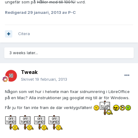
ungefär som på
Håller med till 100%!
rd.
w
0
Redigerad
29 januari, 2013
av P-C
Citera
3 weeks later...
Tweak
Skrivet
19 februari, 2013
Någon som vet hur i helvete man fixar sidnumrering i LibreOffice
på en Mac? Alla instruktioner jag googlat mig till är för Windows.
Får ju för fan inte fram de där verktygsfälten!