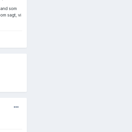
 band som
som sagt, vi