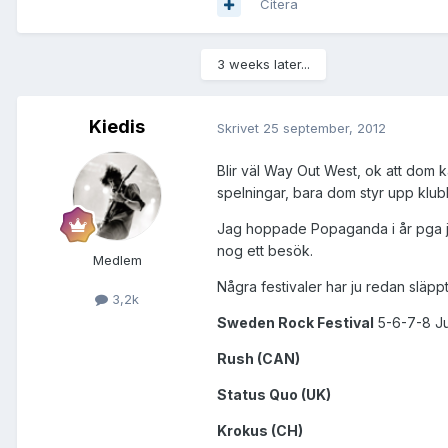
Citera
3 weeks later...
Kiedis
Skrivet
25 september, 2012
Blir väl Way Out West, ok att dom 
spelningar, bara dom styr upp klubba
Jag hoppade Popaganda i år pga job
nog ett besök.
Medlem
Några festivaler har ju redan släppt
3,2k
Sweden Rock Festival
5-6-7-8 Ju
Rush (CAN)
Status Quo (UK)
Krokus (CH)