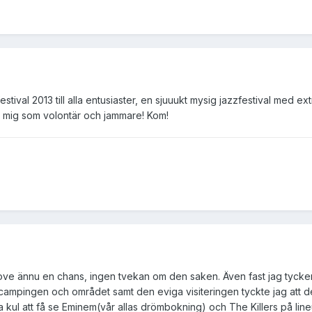
val 2013 till alla entusiaster, en sjuuukt mysig jazzfestival med ext
på mig som volontär och jammare! Kom!
ove ännu en chans, ingen tvekan om den saken. Även fast jag tycker
campingen och området samt den eviga visiteringen tyckte jag att d
a kul att få se Eminem(vår allas drömbokning) och The Killers på lin