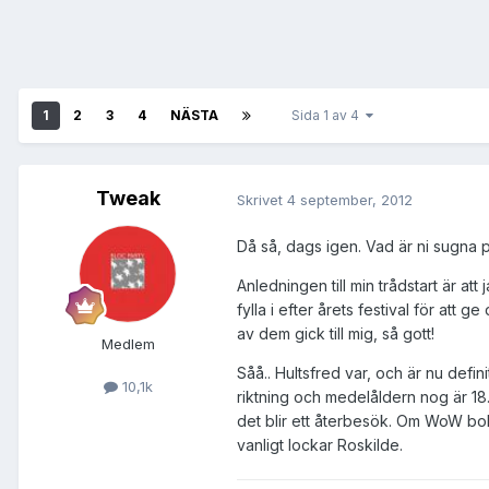
1
2
3
4
NÄSTA
Sida 1 av 4
Tweak
Skrivet
4 september, 2012
Då så, dags igen. Vad är ni sugna
Anledningen till min trådstart är att
fylla i efter årets festival för att
av dem gick till mig, så gott!
Medlem
Såå.. Hultsfred var, och är nu defi
10,1k
riktning och medelåldern nog är 18.
det blir ett återbesök. Om WoW bok
vanligt lockar Roskilde.