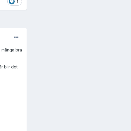
1
åg många bra
 blir det