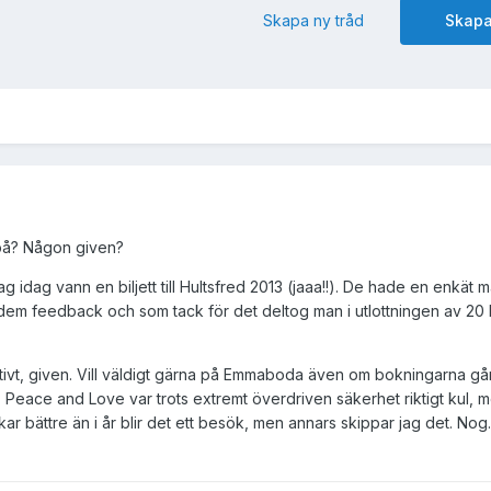
Skapa ny tråd
Skapa
 på? Någon given?
 jag idag vann en biljett till Hultsfred 2013 (jaaa!!). De hade en enkät
 ge dem feedback och som tack för det deltog man i utlottningen av 20 bi
nitivt, given. Vill väldigt gärna på Emmaboda även om bokningarna går 
 Peace and Love var trots extremt överdriven säkerhet riktigt kul, me
ar bättre än i år blir det ett besök, men annars skippar jag det. No