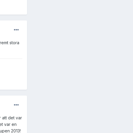
remt stora
 att det var
et var en
eupen 2013!