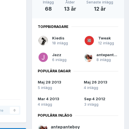
Inlägg
Ålder
Senaste inlägg
68
13 år
12 år
TOPPBIDRAGARE
Kiedis
Tweak
18 inlägg
12 inlägg
Jazz
antepanteboy
6 inlägg
8 inlägg
POPULÄRA DAGAR
Maj 28 2013
Maj 26 2013
5 inlägg
4 inlägg
Mar 4 2013
Sep 4 2012
4 inlägg
3 inlägg
are
0
POPULÄRA INLÄGG
antepanteboy