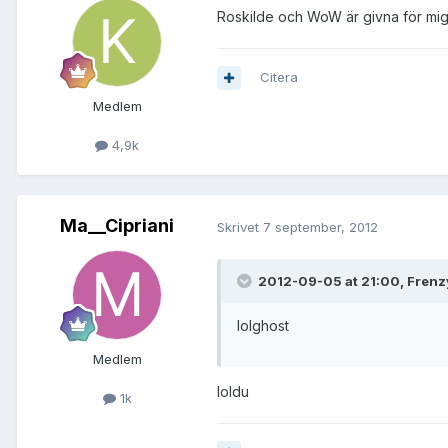
Roskilde och WoW är givna för mig
Citera
Medlem
4,9k
Ma__Cipriani
Skrivet
7 september, 2012
2012-09-05 at 21:00, Frenz
lolghost
Medlem
loldu
1k