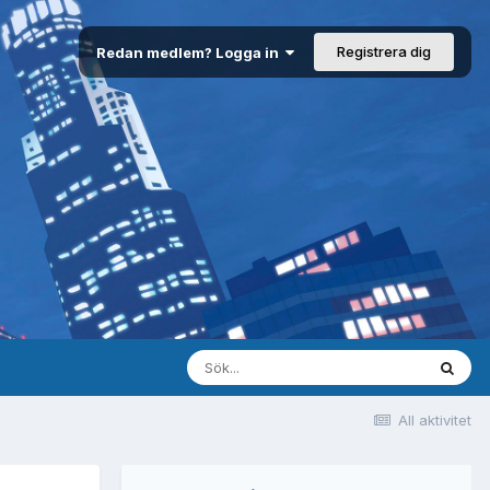
Registrera dig
Redan medlem? Logga in
All aktivitet