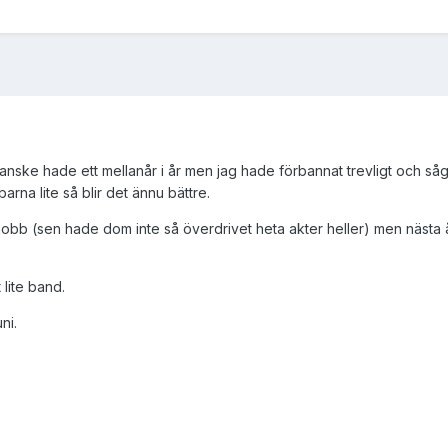
kanske hade ett mellanår i år men jag hade förbannat trevligt och s
rna lite så blir det ännu bättre.
b (sen hade dom inte så överdrivet heta akter heller) men nästa år
 lite band.
ni.