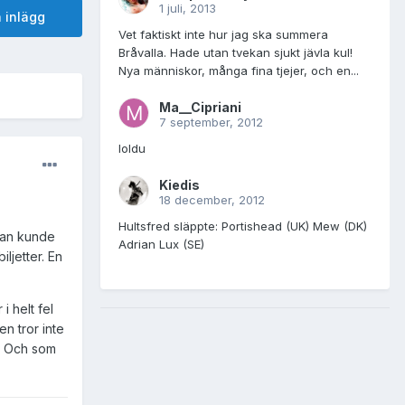
1 juli, 2013
 inlägg
Vet faktiskt inte hur jag ska summera
Bråvalla. Hade utan tvekan sjukt jävla kul!
Nya människor, många fina tjejer, och en...
Ma__Cipriani
7 september, 2012
loldu
Kiedis
18 december, 2012
Hultsfred släppte: Portishead (UK) Mew (DK)
 man kunde
Adrian Lux (SE)
ljetter. En
i helt fel
n tror inte
g. Och som