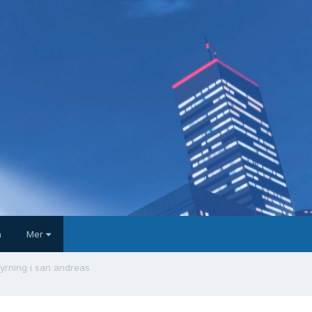
a
Mer
yrning i san andreas