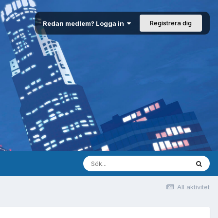
Registrera dig
Redan medlem? Logga in
All aktivitet