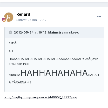
Renard
Skrivet
25 maj, 2012
2012-05-24 at 16:12, Maimstream skrev:
alltså.....................
XD
HAAAAHAHAHAHAHAHAHAHAHAAAAAAAAAAAH!! <så jävla
bra3 kan inte
HAHHAHAHAHA
slutaHA
HAHAH
A TÅRARNA <3
http://imgttg.com/user/avatar/449057_33737.png