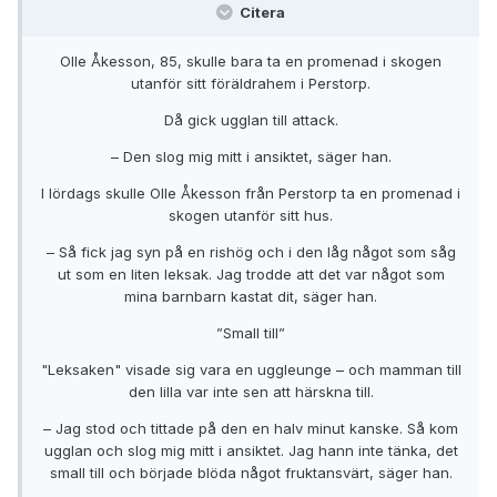
Citera
Olle Åkesson, 85, skulle bara ta en promenad i skogen
utanför sitt föräldrahem i Perstorp.
Då gick ugglan till attack.
– Den slog mig mitt i ansiktet, säger han.
I lördags skulle Olle Åkesson från Perstorp ta en promenad i
skogen utanför sitt hus.
– Så fick jag syn på en rishög och i den låg något som såg
ut som en liten leksak. Jag trodde att det var något som
mina barnbarn kastat dit, säger han.
”Small till”
"Leksaken" visade sig vara en uggleunge – och mamman till
den lilla var inte sen att härskna till.
– Jag stod och tittade på den en halv minut kanske. Så kom
ugglan och slog mig mitt i ansiktet. Jag hann inte tänka, det
small till och började blöda något fruktansvärt, säger han.