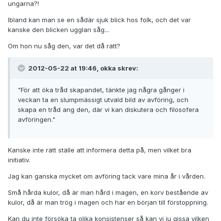
ungarna?!
Ibland kan man se en sådär sjuk blick hos folk, och det var
kanske den blicken ugglan såg...
Om hon nu såg den, var det då rätt?
2012-05-22 at 19:46, okka skrev:
"För att öka tråd skapandet, tänkte jag några gånger i
veckan ta en slumpmässigt utvald bild av avföring, och
skapa en tråd ang den, där vi kan diskutera och filosofera
avföringen."
Kanske inte rätt ställe att informera detta på, men vilket bra
initiativ.
Jag kan ganska mycket om avföring tack vare mina år i vården.
Små hårda kulor, då är man hård i magen, en korv bestående av
kulor, då är man trög i magen och har en början till förstoppning.
Kan du inte försöka ta olika konsistenser så kan vi ju gissa vilken