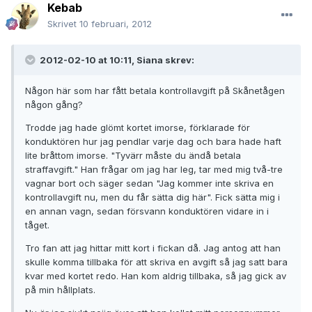
Kebab
Skrivet
10 februari, 2012
2012-02-10 at 10:11, Siana skrev:
Någon här som har fått betala kontrollavgift på Skånetågen
någon gång?
Trodde jag hade glömt kortet imorse, förklarade för
konduktören hur jag pendlar varje dag och bara hade haft
lite bråttom imorse. "Tyvärr måste du ändå betala
straffavgift." Han frågar om jag har leg, tar med mig två-tre
vagnar bort och säger sedan "Jag kommer inte skriva en
kontrollavgift nu, men du får sätta dig här". Fick sätta mig i
en annan vagn, sedan försvann konduktören vidare in i
tåget.
Tro fan att jag hittar mitt kort i fickan då. Jag antog att han
skulle komma tillbaka för att skriva en avgift så jag satt bara
kvar med kortet redo. Han kom aldrig tillbaka, så jag gick av
på min hållplats.