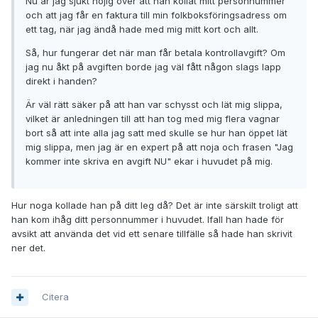
Nu är jag sjukt nojig över att han kollat mitt personnummer
och att jag får en faktura till min folkboksföringsadress om
ett tag, när jag ändå hade med mig mitt kort och allt.
Så, hur fungerar det när man får betala kontrollavgift? Om
jag nu åkt på avgiften borde jag väl fått någon slags lapp
direkt i handen?
Är väl rätt säker på att han var schysst och lät mig slippa,
vilket är anledningen till att han tog med mig flera vagnar
bort så att inte alla jag satt med skulle se hur han öppet lät
mig slippa, men jag är en expert på att noja och frasen "Jag
kommer inte skriva en avgift NU" ekar i huvudet på mig.
Hur noga kollade han på ditt leg då? Det är inte särskilt troligt att
han kom ihåg ditt personnummer i huvudet. Ifall han hade för
avsikt att använda det vid ett senare tillfälle så hade han skrivit
ner det.
Citera