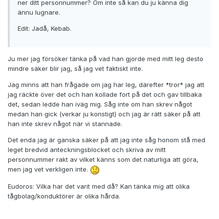
ner ditt personnummer? Om inte så kan du ju känna dig
ännu lugnare.
Edit: Jadå, Kebab.
Ju mer jag försöker tänka på vad han gjorde med mitt leg desto
mindre säker blir jag, så jag vet faktiskt inte.
Jag minns att han frågade om jag har leg, därefter *tror* jag att
jag räckte över det och han kollade fort på det och gav tillbaka
det, sedan ledde han iväg mig. Såg inte om han skrev något
medan han gick (verkar ju konstigt) och jag är rätt säker på att
han inte skrev något när vi stannade.
Det enda jag är ganska säker på att jag inte såg honom stå med
leget bredvid anteckningsblocket och skriva av mitt
personnummer rakt av vilket känns som det naturliga att göra,
men jag vet verkligen inte.
Eudoros: Vilka har det varit med då? Kan tänka mig att olika
tågbolag/konduktörer är olika hårda.