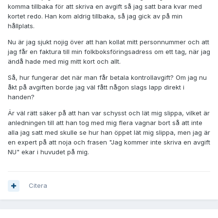
komma tillbaka för att skriva en avgift så jag satt bara kvar med
kortet redo. Han kom aldrig tillbaka, så jag gick av på min
hållplats.
Nu är jag sjukt nojig över att han kollat mitt personnummer och att
jag får en faktura till min folkboksföringsadress om ett tag, när jag
ändå hade med mig mitt kort och allt.
Så, hur fungerar det när man får betala kontrollavgift? Om jag nu
åkt på avgiften borde jag väl fått någon slags lapp direkt i
handen?
Är väl rätt säker på att han var schysst och lät mig slippa, vilket är
anledningen till att han tog med mig flera vagnar bort så att inte
alla jag satt med skulle se hur han öppet lät mig slippa, men jag är
en expert på att noja och frasen "Jag kommer inte skriva en avgift
NU" ekar i huvudet på mig.
Citera