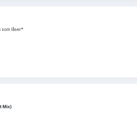
en som låser*
t Mix)