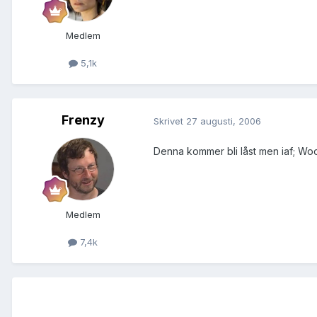
Medlem
5,1k
Frenzy
Skrivet
27 augusti, 2006
Denna kommer bli låst men iaf; W
Medlem
7,4k