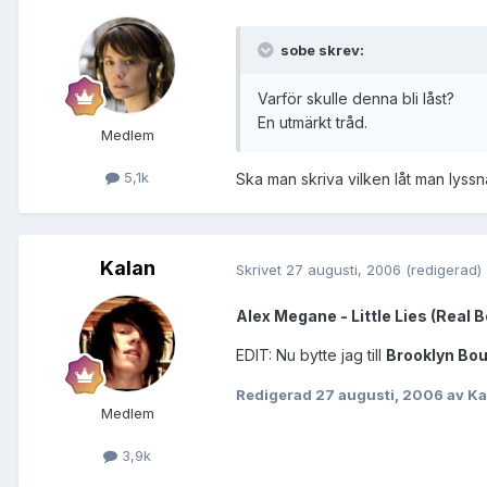
sobe skrev:
Varför skulle denna bli låst?
En utmärkt tråd.
Medlem
5,1k
Ska man skriva vilken låt man lyssn
Kalan
Skrivet
27 augusti, 2006
(redigerad)
Alex Megane - Little Lies (Real 
EDIT: Nu bytte jag till
Brooklyn Bou
Redigerad
27 augusti, 2006
av Ka
Medlem
3,9k