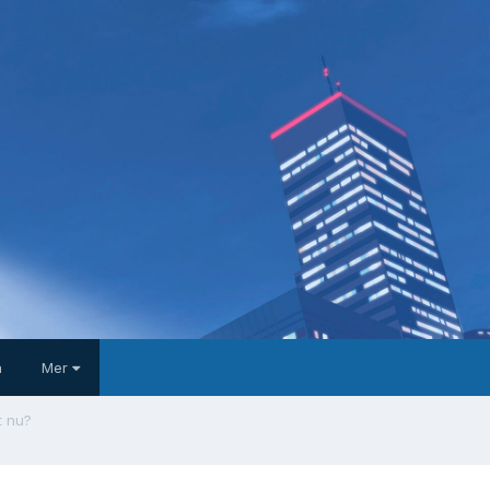
a
Mer
t nu?