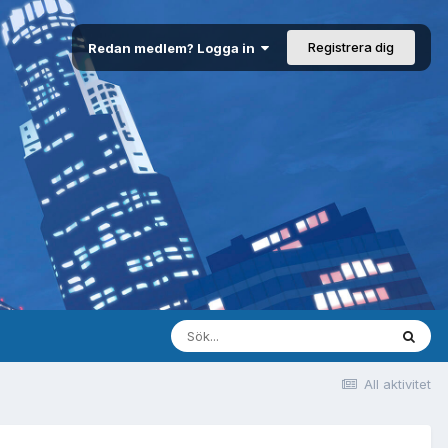
Registrera dig
Redan medlem? Logga in
All aktivitet