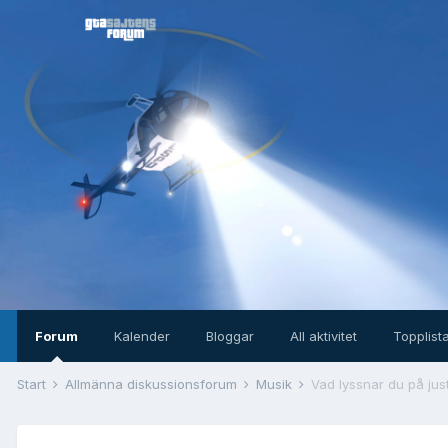
Forum
Kalender
Bloggar
All aktivitet
Topplist
Start
Allmänna diskussionsforum
Musik
Vad lyssnar du på jus