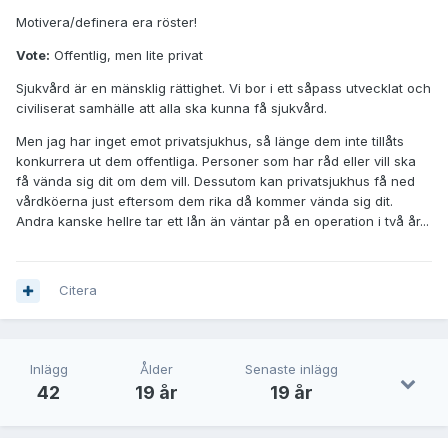
Motivera/definera era röster!
Vote:
Offentlig, men lite privat
Sjukvård är en mänsklig rättighet. Vi bor i ett såpass utvecklat och
civiliserat samhälle att alla ska kunna få sjukvård.
Men jag har inget emot privatsjukhus, så länge dem inte tillåts
konkurrera ut dem offentliga. Personer som har råd eller vill ska
få vända sig dit om dem vill. Dessutom kan privatsjukhus få ned
vårdköerna just eftersom dem rika då kommer vända sig dit.
Andra kanske hellre tar ett lån än väntar på en operation i två år...
Citera
Inlägg
Ålder
Senaste inlägg
42
19 år
19 år