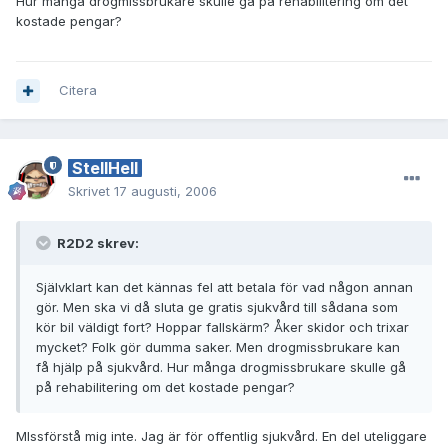
Hur många drogmissbrukare skulle gå på rehabilitering om det
kostade pengar?
Citera
StellHell
Skrivet
17 augusti, 2006
R2D2 skrev:
Självklart kan det kännas fel att betala för vad någon annan
gör. Men ska vi då sluta ge gratis sjukvård till sådana som
kör bil väldigt fort? Hoppar fallskärm? Åker skidor och trixar
mycket? Folk gör dumma saker. Men drogmissbrukare kan
få hjälp på sjukvård. Hur många drogmissbrukare skulle gå
på rehabilitering om det kostade pengar?
MIssförstå mig inte. Jag är för offentlig sjukvård. En del uteliggare