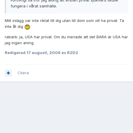
Förövrigt så tror jag aldrig att enbart privat sjukvård skulle
fungera i vårat samhälle.
Mitt inlägg var inte riktat till dig utan till dom som vill ha privat. Ta
inte åt dig
rabarb: ja, USA har privat. Om du menade att det BARA är USA har
jag ingen aning.
Redigerad
17 augusti, 2006
av R2D2
Citera