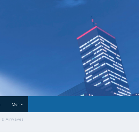
a
Mer
s & Airwaves