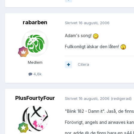
rabarben
Skrivet
16 augusti, 2006
Adam's song!
Fullkomligt älskar den låten!
Medlem
Citera
4,6k
PlusFourtyFour
Skrivet
16 augusti, 2006
(redigerad)
"Blink 182 - Damn it". Jaså, de fin
Förövrigt, angels and airwaves kan 
nor_adde @ de finns bara en +44 l