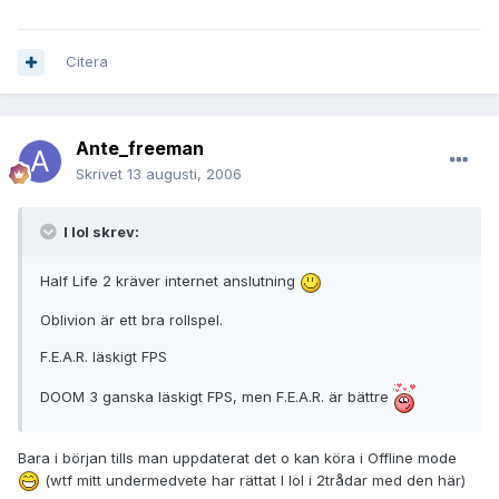
Citera
Ante_freeman
Skrivet
13 augusti, 2006
I lol skrev:
Half Life 2 kräver internet anslutning
Oblivion är ett bra rollspel.
F.E.A.R. läskigt FPS
DOOM 3 ganska läskigt FPS, men F.E.A.R. är bättre
Bara i början tills man uppdaterat det o kan köra i Offline mode
(wtf mitt undermedvete har rättat I lol i 2trådar med den här)