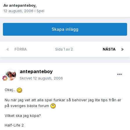
Av
antepanteboy
,
12 augusti, 2006
i
Spel
Skapa inlägg
FÖRRA
Sida 1 av 2
NÄSTA
antepanteboy
Skrivet
12 augusti, 2006
Okej...
Nu när jag vet att alla spel funkar så behöver jag lite tips från er
på sveriges bästa forum
Vilket ska jag köpa?
Half-Life 2