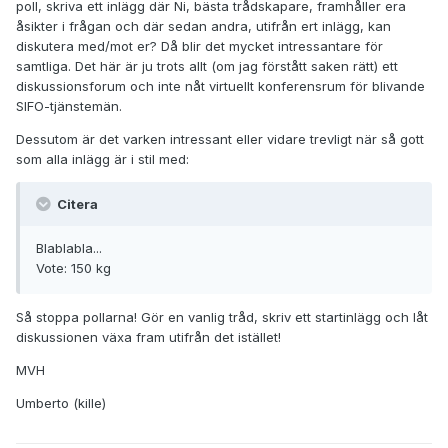
poll, skriva ett inlägg där Ni, bästa trådskapare, framhåller era
åsikter i frågan och där sedan andra, utifrån ert inlägg, kan
diskutera med/mot er? Då blir det mycket intressantare för
samtliga. Det här är ju trots allt (om jag förstått saken rätt) ett
diskussionsforum och inte nåt virtuellt konferensrum för blivande
SIFO-tjänstemän.
Dessutom är det varken intressant eller vidare trevligt när så gott
som alla inlägg är i stil med:
Citera
Blablabla...
Vote: 150 kg
Så stoppa pollarna! Gör en vanlig tråd, skriv ett startinlägg och låt
diskussionen växa fram utifrån det istället!
MVH
Umberto (kille)