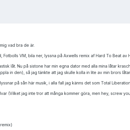
mig vad bra de är.
d, Fotbolls VM, bila ner, lyssna på Axwells remix af Hard To Beat av 
astisk låt. Nu på sistone har min egna dator med alla mina låtar krasc
oppla in den), så jag tänkte att jag skulle kolla in lite av min brors lå
ssnar på sån här musik, i alla fall jag känns det som Total Liberati
lvar (Vilket jag inte tror att många kommer göra, men hey, screw you!)
 remix)