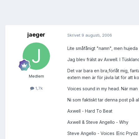
jaeger
Skrivet
9 augusti, 2006
Lite småfånigt "namn", men hujeda 
Jag blev frälst av Axwell. I Tüsklan
Det var bara en bra,förlåt mig, fant
Medlem
extern men är för jävla lat för att k
1,7k
Voices sound in my head. När man ly
Ni som faktiskt tar denna post på al
Axwell - Hard To Beat
Axwell & Steve Angello - Why
Steve Angello - Voices (Eric Prydz