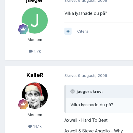
Skrivet
9 augusti, 2006
Vilka lyssnade du på?
Citera
Medlem
1,7k
KalleR
Skrivet
9 augusti, 2006
jaeger skrev:
Vilka lyssnade du på?
Medlem
Axwell - Hard To Beat
14,1k
Axwell & Steve Angello - Why