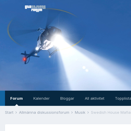
Forum
Kalender
Bloggar
All aktivitet
Topplist
Start
Allmänna diskussionsforum
Musik
Swedish House Mafia