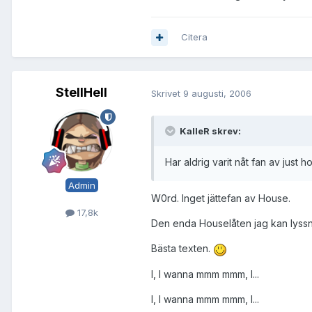
Citera
StellHell
Skrivet
9 augusti, 2006
KalleR skrev:
Har aldrig varit nåt fan av just 
Admin
W0rd. Inget jättefan av House.
17,8k
Den enda Houselåten jag kan lyssn
Bästa texten.
I, I wanna mmm mmm, I...
I, I wanna mmm mmm, I...