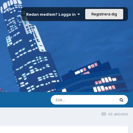
Registrera dig
Redan medlem? Logga in
All aktivitet