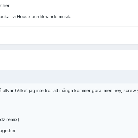
ether
snackar vi House och liknande musik.
å allvar (Vilket jag inte tror att många kommer göra, men hey, screw y
ydz remix)
Together