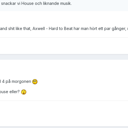
är snackar vi House och liknande musik.
e and shit like that, Axwell - Hard to Beat har man hört ett par gånger, 
 kl 4 på morgonen
house eller?