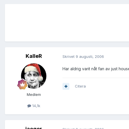
KalleR
Skrivet
9 augusti, 2006
Har aldrig varit nåt fan av just hous
Citera
Medlem
14,1k
jaeger