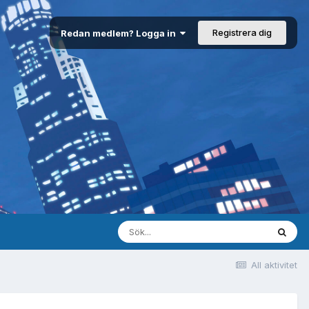
Registrera dig
Redan medlem? Logga in
All aktivitet