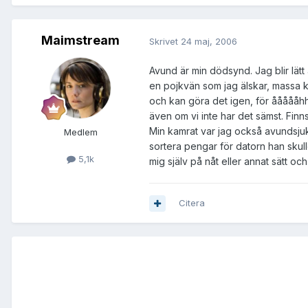
Maimstream
Skrivet
24 maj, 2006
Avund är min dödsynd. Jag blir lätt
en pojkvän som jag älskar, massa kom
och kan göra det igen, för åååååhhh
även om vi inte har det sämst. Finn
Min kamrat var jag också avundsjuk
Medlem
sortera pengar för datorn han skull
5,1k
mig själv på nåt eller annat sätt oc
Citera