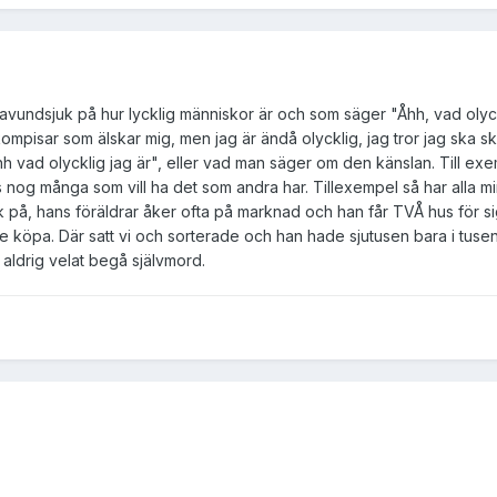
 avundsjuk på hur lycklig människor är och som säger "Åhh, vad olyckli
pisar som älskar mig, men jag är ändå olycklig, jag tror jag ska skär
 vad olycklig jag är", eller vad man säger om den känslan. Till exempe
s nog många som vill ha det som andra har. Tillexempel så har alla mi
 på, hans föräldrar åker ofta på marknad och han får TVÅ hus för sig
e köpa. Där satt vi och sorterade och han hade sjutusen bara i tusen
h aldrig velat begå självmord.