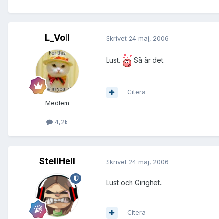
L_Voll
Skrivet
24 maj, 2006
Lust.
Så är det.
Citera
Medlem
4,2k
StellHell
Skrivet
24 maj, 2006
Lust och Girighet..
Citera