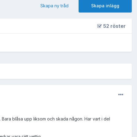
Skapa ny tråd
Skapa inlägg
52 röster
ot. Bara blåsa upp liksom och skada någon. Har vart i del
rkar vara rätt vettig