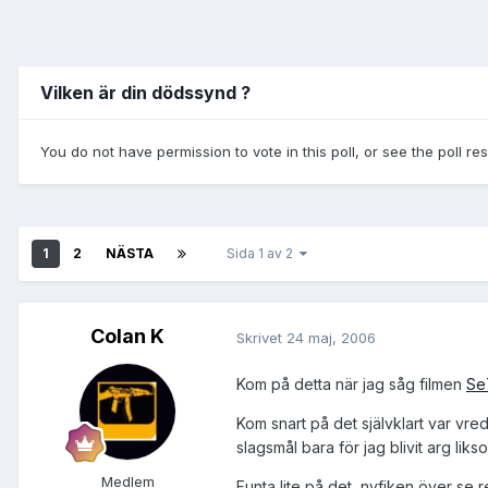
Vilken är din dödssynd ?
You do not have permission to vote in this poll, or see the poll re
1
2
NÄSTA
Sida 1 av 2
Colan K
Skrivet
24 maj, 2006
Kom på detta när jag såg filmen
Se
Kom snart på det självklart var vred
slagsmål bara för jag blivit arg li
Medlem
Funta lite på det, nyfiken över se 