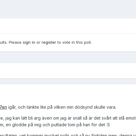
sults. Please
sign in
or
register
to vote in this poll.
7en
igår, och tänkte lite på vilken min dödsynd skulle vara.
e, jag kan lätt bli arg även om jag är snäll så är det svårt att stå em
ksom, en glodde på mig och puttade tom på han för det :S
resultaten, vet kommer mycket polls och så nu förtiden men, denna ve