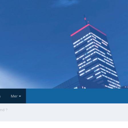
a
Mer
ynd ?