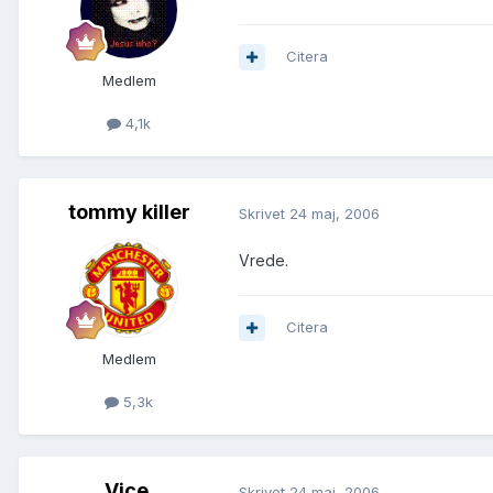
Citera
Medlem
4,1k
tommy killer
Skrivet
24 maj, 2006
Vrede.
Citera
Medlem
5,3k
Vice.
Skrivet
24 maj, 2006