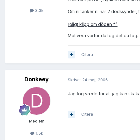
3,3k
Om ni tänker ni har 2 dödssynder, t
roligt klipp om döden ^^
Motivera varför du tog det du tog.
Citera
Donkeey
Skrivet
24 maj, 2006
Jag tog vrede för att jag kan ska
Citera
Medlem
1,5k