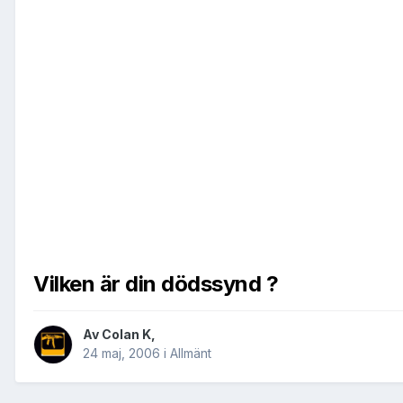
Vilken är din dödssynd ?
Av
Colan K
,
24 maj, 2006
i
Allmänt