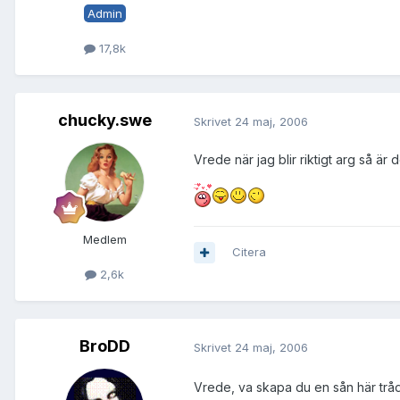
Admin
17,8k
chucky.swe
Skrivet
24 maj, 2006
Vrede när jag blir riktigt arg så är de
Medlem
Citera
2,6k
BroDD
Skrivet
24 maj, 2006
Vrede, va skapa du en sån här tråd