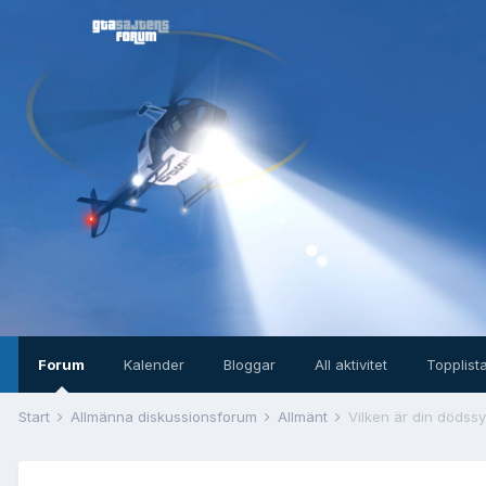
Forum
Kalender
Bloggar
All aktivitet
Topplist
Start
Allmänna diskussionsforum
Allmänt
Vilken är din dödss