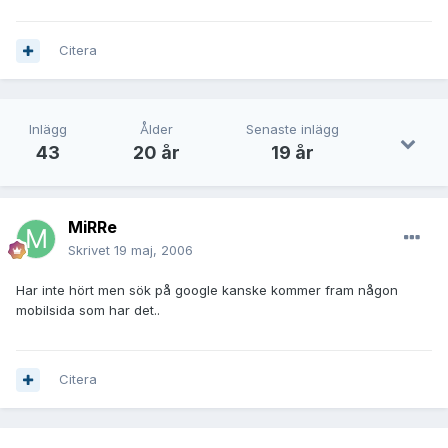
Citera
Inlägg
Ålder
Senaste inlägg
43
20 år
19 år
MiRRe
Skrivet
19 maj, 2006
Har inte hört men sök på google kanske kommer fram någon
mobilsida som har det..
Citera