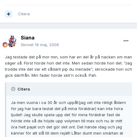
Citera
Siana
Skrivet
19 maj, 2006
Jag testade det på mor min, som har en del år på nacken om man
säger så. Först hörde hon det inte. Men sedan hörde hon det. "Jag
trodde inte det var ett sådant pip du menade", skrockade hon och
gick därifrån. Min fader hörde skit'n också. Pah.
Citera
Ja men vuxna i ca 30 år och uppåt(jag vet inte riktigt åldern
för jag har bara testat det på mina föräldrar) kan inte höra
ljudet! Jag skulle spela upp det för mina föräldrar fast de
hörde inte så de höjde upp volymen till max och nu är mitt
öra helt pajat och det gör skit ont. Det hände idag och jag
känner för att slå till dem rejält! Låter dumt men smärtan är