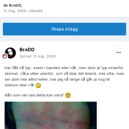
Av
BroDD
,
13 maj, 2006
i
Allmänt
Skapa inlägg
BroDD
Skrivet
13 maj, 2006
Har fått nå typ.. exem i handen eller nåt.. men dom är typ innanför
skinnet.. nåra sitter utanför.. och så kliar det ibland.. inte ofta.. man
ser dom inte alltid heller.. har jag så länge så går ja nog till
doktorn eller nåt
Nån som vet vad detta kan vara?