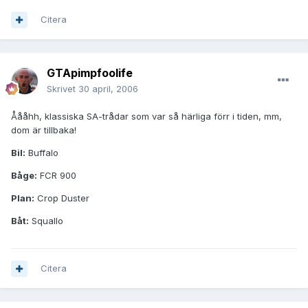
Citera
GTApimpfoolife
Skrivet
30 april, 2006
Åååhh, klassiska SA-trådar som var så härliga förr i tiden, mm,
dom är tillbaka!
Bil:
Buffalo
Båge:
FCR 900
Plan:
Crop Duster
Båt:
Squallo
Citera