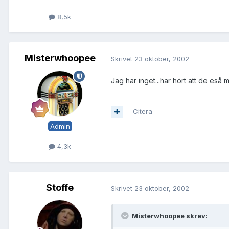
8,5k
Misterwhoopee
Skrivet
23 oktober, 2002
Jag har inget...har hört att de eså my
Citera
Admin
4,3k
Stoffe
Skrivet
23 oktober, 2002
Misterwhoopee skrev: