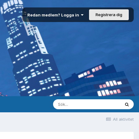
Registrera dig
Redan medlem? Logga in
All aktivitet