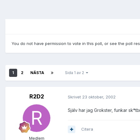
You do not have permission to vote in this poll, or see the poll re
1
2
NÄSTA
Sida 1 av 2
R2D2
Skrivet
23 oktober, 2002
Själv har jag Grokster, funkar sk*tb
Citera
Medlem