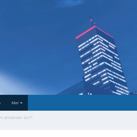
a
Mer
ram använder du??