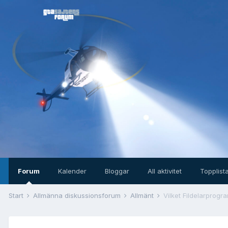
Forum
Kalender
Bloggar
All aktivitet
Topplist
Start
Allmänna diskussionsforum
Allmänt
Vilket Fildelarprog