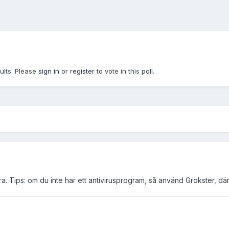
sults. Please
sign in
or
register
to vote in this poll.
ra. Tips: om du inte har ett antivirusprogram, så använd Grokster, dä