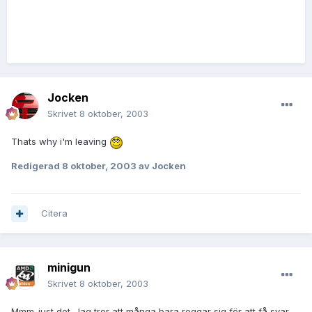
Jocken
Skrivet
8 oktober, 2003
Thats why i'm leaving
Redigerad
8 oktober, 2003
av Jocken
Citera
minigun
Skrivet
8 oktober, 2003
Mmm..just det. Jag tror att många bara reggar sig för att få svar