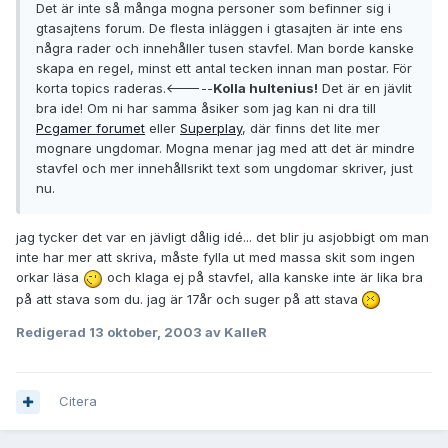
Det är inte så många mogna personer som befinner sig i
gtasajtens forum. De flesta inläggen i gtasajten är inte ens
några rader och innehåller tusen stavfel. Man borde kanske
skapa en regel, minst ett antal tecken innan man postar. För
korta topics raderas.<-----
Kolla hultenius!
Det är en jävlit
bra ide! Om ni har samma åsiker som jag kan ni dra till
Pcgamer forumet
eller
Superplay
, där finns det lite mer
mognare ungdomar. Mogna menar jag med att det är mindre
stavfel och mer innehållsrikt text som ungdomar skriver, just
nu.
jag tycker det var en jävligt dålig idé... det blir ju asjobbigt om man
inte har mer att skriva, måste fylla ut med massa skit som ingen
orkar läsa
och klaga ej på stavfel, alla kanske inte är lika bra
på att stava som du. jag är 17år och suger på att stava
Redigerad
13 oktober, 2003
av KalleR
Citera