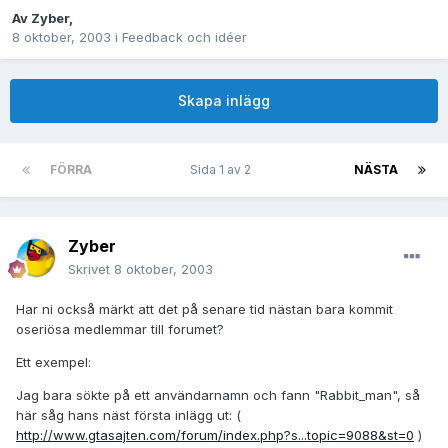
Av
Zyber
,
8 oktober, 2003
i
Feedback och idéer
Skapa inlägg
FÖRRA
Sida 1 av 2
NÄSTA
Zyber
Skrivet
8 oktober, 2003
Har ni också märkt att det på senare tid nästan bara kommit
oseriösa medlemmar till forumet?
Ett exempel:
Jag bara sökte på ett användarnamn och fann "Rabbit_man", så
här såg hans näst första inlägg ut: (
http://www.gtasajten.com/forum/index.php?s...topic=9088&st=0
)