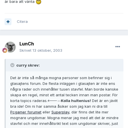
är bara att vänta
Citera
LunCh
Skrivet
13 oktober, 2003
curry skrev:
Det är inte så många mogna personer som befinner sig i
gtasajtens forum. De flesta inläggen i gtasajten är inte ens
några rader och innehåller tusen stavfel. Man borde kanske
skapa en regel, minst ett antal tecken innan man postar. För
korta topics raderas.<-----
Kolla hultenius!
Det är en jävlit
bra ide! Om ni har samma åsiker som jag kan ni dra till
Pcgamer forumet
eller
Superplay
, där finns det lite mer
mognare ungdomar. Mogna menar jag med att det är mindre
stavfel och mer innehållsrikt text som ungdomar skriver, just