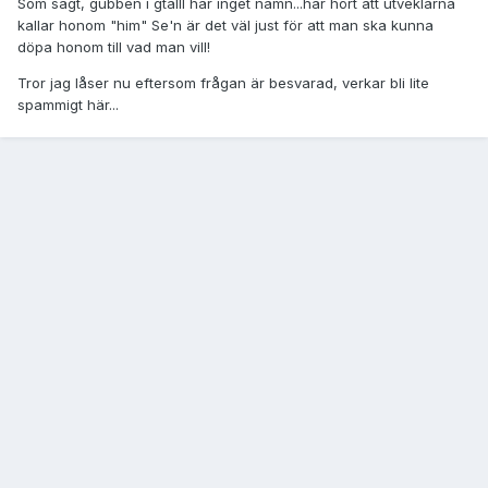
Som sagt, gubben i gtaIII har inget namn...har hört att utveklarna
kallar honom "him" Se'n är det väl just för att man ska kunna
döpa honom till vad man vill!
Tror jag låser nu eftersom frågan är besvarad, verkar bli lite
spammigt här...