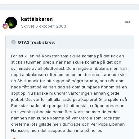
kattälskaren
Skrivet
6 oktober, 2003
GTA3 freak skrev:
För att killen på Rockstar som skulle komma på det fick en
sticka i tummen precis när han skulle komma på det och
svimmade av all blodförlust. Dom ringde ambulans men han
dog i ambulansen eftersom ambulansförarna stannade vid
en Shell mack för att ragga på några brudar, och när dom
hade fått sitt så va han död så dom dumpade honom på en
soptipp. Nu kanske ni undrar varför ingen annan gjorde
jobbet. Det var för att alla hade piratkopierat GTa spelen så
Rockstar hade inte pengar till att anställa någon annan än
en svensk gubbe vid namn Bert Karlsson men de enda
namnen han kunde komma på var Carola som Rockstar
cheferna iofs gillade men dumpade och Per Pops Libanan
Hansson, men det nappade dom inte på heller.