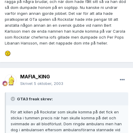
ragga på några brudar, och när dom hade fått sitt så va han död
så dom dumpade honom på en soptipp. Nu kanske ni undrar
varför ingen annan gjorde jobbet. Det var för att alla hade
piratkopierat GTa spelen så Rockstar hade inte pengar till att
anställa någon annan än en svensk gubbe vid namn Bert
Karlsson men de enda namnen han kunde komma på var Carola
som Rockstar cheferna iofs gillade men dumpade och Per Pops
Libanan Hansson, men det nappade dom inte på heller.
MAFIA_KING
Skrivet
5 oktober, 2003
GTA3 freak skrev:
För att killen på Rockstar som skulle komma på det fick en
sticka i tummen precis när han skulle komma på det och
svimmade av all blodförlust. Dom ringde ambulans men han
dog i ambulansen eftersom ambulansförarna stannade vid