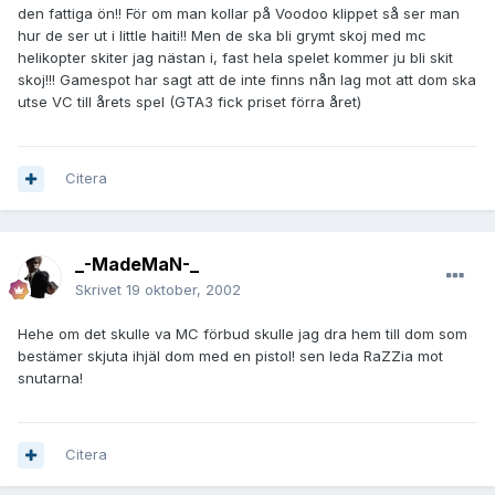
den fattiga ön!! För om man kollar på Voodoo klippet så ser man
hur de ser ut i little haiti!! Men de ska bli grymt skoj med mc
helikopter skiter jag nästan i, fast hela spelet kommer ju bli skit
skoj!!! Gamespot har sagt att de inte finns nån lag mot att dom ska
utse VC till årets spel (GTA3 fick priset förra året)
Citera
_-MadeMaN-_
Skrivet
19 oktober, 2002
Hehe om det skulle va MC förbud skulle jag dra hem till dom som
bestämer skjuta ihjäl dom med en pistol! sen leda RaZZia mot
snutarna!
Citera