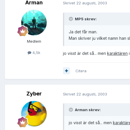
Arman
Skrivet
22 augusti, 2003
MP5 skrev:
Ja det får man.
Man skriver ju vilket namn han s
Medlem
4,5k
jo visst är det så... men
karaktären
i
Citera
Zyber
Skrivet
22 augusti, 2003
Arman skrev:
jo visst är det så... men
karaktär