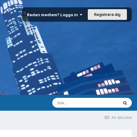
Registrera dig
Redan medlem? Logga in
All aktivitet