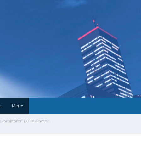
a
Mer
karaktären i GTA2 heter...