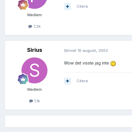
Citera
Medlem
7,2k
Sirius
Skrivet
16 augusti, 2003
Wow det visste jag inte
Citera
Medlem
1,1k