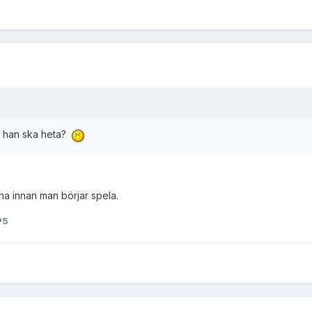
ad han ska heta?
ha innan man börjar spela.
P5