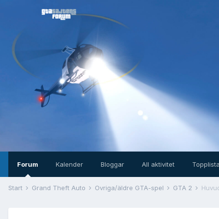
Forum
Kalender
Bloggar
All aktivitet
Topplist
Start
Grand Theft Auto
Övriga/äldre GTA-spel
GTA 2
Huvud