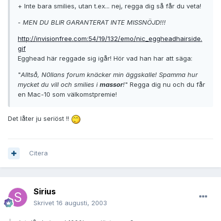
+ Inte bara smilies, utan t.ex... nej, regga dig så får du veta!
-
MEN DU BLIR GARANTERAT INTE MISSNÖJD!!!
http://invisionfree.com:54/19/132/emo/nic_eggheadhairside.
gif
Egghead här reggade sig igår! Hör vad han har att säga:
"
Alltså, N0llans forum knäcker min äggskalle! Spamma hur
mycket du vill och smilies i
massor
!
" Regga dig nu och du får
en Mac-10 som välkomstpremie!
Det låter ju seriöst !!
Citera
Sirius
Skrivet
16 augusti, 2003