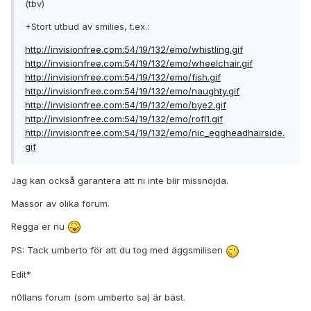
(tbv)
+Stort utbud av smilies, t.ex.:
http://invisionfree.com:54/19/132/emo/whistling.gif
http://invisionfree.com:54/19/132/emo/wheelchair.gif
http://invisionfree.com:54/19/132/emo/fish.gif
http://invisionfree.com:54/19/132/emo/naughty.gif
http://invisionfree.com:54/19/132/emo/bye2.gif
http://invisionfree.com:54/19/132/emo/rofl1.gif
http://invisionfree.com:54/19/132/emo/nic_eggheadhairside.
gif
Jag kan också garantera att ni inte blir missnöjda.
Massor av olika forum.
Regga er nu
PS: Tack umberto för att du tog med äggsmilisen
Edit*
n0llans forum (som umberto sa) är bäst.