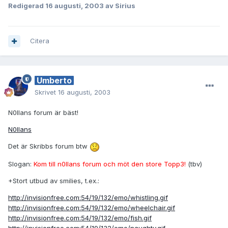
Redigerad
16 augusti, 2003
av Sirius
Citera
Umberto
Skrivet
16 augusti, 2003
N0llans forum är bäst!
N0llans
Det är Skribbs forum btw
Slogan:
Kom till n0llans forum och möt den store Topp3!
(tbv)
+Stort utbud av smilies, t.ex.:
http://invisionfree.com:54/19/132/emo/whistling.gif
http://invisionfree.com:54/19/132/emo/wheelchair.gif
http://invisionfree.com:54/19/132/emo/fish.gif
http://invisionfree.com:54/19/132/emo/naughty.gif