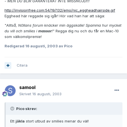
-
MEN DU BLIR GARANTERAT INTE MISSNÖJD!!!
http://invisionfree.com:54/19/132/emo/nic_eggheadhairside.gif
Egghead här reggade sig igår! Hör vad han har att säga:
"
Alltså, N0llans forum knäcker min äggskalle! Spamma hur mycket
du vill och smilies i
massor
!
" Regga dig nu och du får en Mac-10
som välkomstpremie!
Redigerad
16 augusti, 2003
av Pico
Citera
samool
Skrivet
16 augusti, 2003
Pico skrev:
Ett
jäkla
stort utbud av smilies menar du väl!