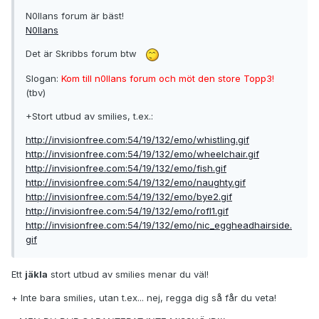
N0llans forum är bäst!
N0llans
Det är Skribbs forum btw
Slogan:
Kom till n0llans forum och möt den store Topp3!
(tbv)
+Stort utbud av smilies, t.ex.:
http://invisionfree.com:54/19/132/emo/whistling.gif
http://invisionfree.com:54/19/132/emo/wheelchair.gif
http://invisionfree.com:54/19/132/emo/fish.gif
http://invisionfree.com:54/19/132/emo/naughty.gif
http://invisionfree.com:54/19/132/emo/bye2.gif
http://invisionfree.com:54/19/132/emo/rofl1.gif
http://invisionfree.com:54/19/132/emo/nic_eggheadhairside.
gif
Ett
jäkla
stort utbud av smilies menar du väl!
+ Inte bara smilies, utan t.ex... nej, regga dig så får du veta!