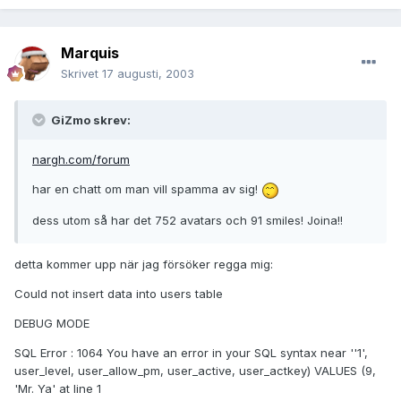
Marquis
Skrivet
17 augusti, 2003
GiZmo skrev:
nargh.com/forum
har en chatt om man vill spamma av sig!
dess utom så har det 752 avatars och 91 smiles! Joina!!
detta kommer upp när jag försöker regga mig:
Could not insert data into users table
DEBUG MODE
SQL Error : 1064 You have an error in your SQL syntax near ''1',
user_level, user_allow_pm, user_active, user_actkey) VALUES (9,
'Mr. Ya' at line 1