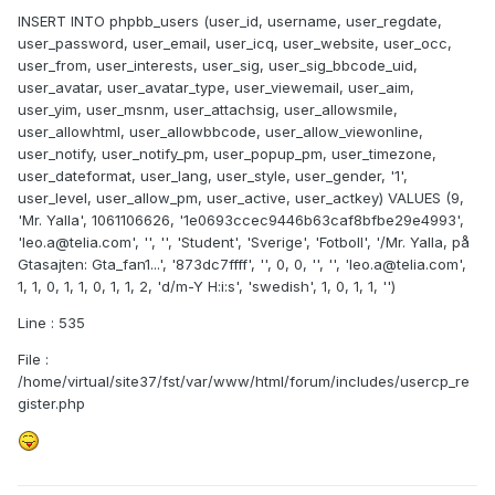
INSERT INTO phpbb_users (user_id, username, user_regdate,
user_password, user_email, user_icq, user_website, user_occ,
user_from, user_interests, user_sig, user_sig_bbcode_uid,
user_avatar, user_avatar_type, user_viewemail, user_aim,
user_yim, user_msnm, user_attachsig, user_allowsmile,
user_allowhtml, user_allowbbcode, user_allow_viewonline,
user_notify, user_notify_pm, user_popup_pm, user_timezone,
user_dateformat, user_lang, user_style, user_gender, '1',
user_level, user_allow_pm, user_active, user_actkey) VALUES (9,
'Mr. Yalla', 1061106626, '1e0693ccec9446b63caf8bfbe29e4993',
'leo.a@telia.com', '', '', 'Student', 'Sverige', 'Fotboll', '/Mr. Yalla, på
Gtasajten: Gta_fan1...', '873dc7ffff', '', 0, 0, '', '', 'leo.a@telia.com',
1, 1, 0, 1, 1, 0, 1, 1, 2, 'd/m-Y H:i:s', 'swedish', 1, 0, 1, 1, '')
Line : 535
File :
/home/virtual/site37/fst/var/www/html/forum/includes/usercp_re
gister.php