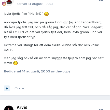
Skrivet
14 augusti, 2003
javla fjortis film "tHe EnD"
apprapa fjortis, jag var pa grona lund ig[r (oj, eng tangentbord),
då åkte jag fritt fall, och då såg jag, det var någon "okej dagen",
alltså FY FAN va det var fjortis fyllt där, hela jävla gröna lund var
fyllt med fjortisar typ.
extreme var stängt för att dom skulle kunna stå där och kolla!!
UÄCK!
men jag såg också en av dom snyggaste tjejera som jag har sett...
mmm
Redigerad
14 augusti, 2003
av the-copy
Citera
Arvid