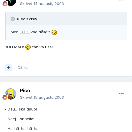
Skrivet
14 augusti, 2003
Pico skrev:
Men
LOL!!!
vad dålig!!!
ROFLMAO!
fan va usel!
Citera
Pico
Skrivet
15 augusti, 2003
- Dau... ska dauö!
- Naej - snaella!
- Hä-hä-hä-hä-hä!